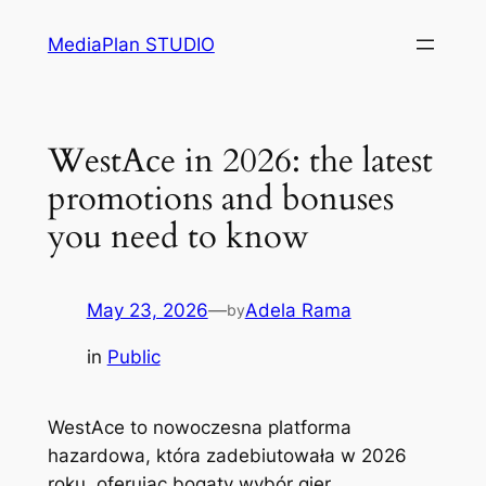
Skip
MediaPlan STUDIO
to
content
WestAce in 2026: the latest
promotions and bonuses
you need to know
May 23, 2026
—
Adela Rama
by
in
Public
WestAce to nowoczesna platforma
hazardowa, która zadebiutowała w 2026
roku, oferując bogaty wybór gier