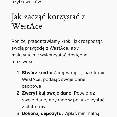
użytkowników.
Jak zacząć korzystać z
WestAce
Poniżej przedstawiamy kroki, jak rozpocząć
swoją przygodę z WestAce, aby
maksymalnie wykorzystać dostępne
możliwości:
Stwórz konto:
Zarejestruj się na stronie
WestAce, podając swoje dane
osobowe.
Zweryfikuj swoje dane:
Potwierdź
swoje dane, aby móc w pełni korzystać
z platformy.
Dokonaj depozytu:
Wpłać minimalną