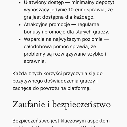
Ułatwiony dostęp — minimalny depozyt
wynoszący jedynie 10 euro sprawia, że
gra jest dostępna dla każdego.
Atrakcyjne promocje — regularne
bonusy i promocje dla stałych graczy.
Wsparcie na najwyższym poziomie —
całodobowa pomoc sprawia, że
problemy są rozwiązywane szybko i
sprawnie.
Każda z tych korzyści przyczynia się do
pozytywnego doświadczenia graczy i
zachęca do powrotu na platformę.
Zaufanie i bezpieczeństwo
Bezpieczeństwo jest kluczowym aspektem