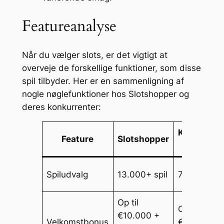
Featureanalyse
Når du vælger slots, er det vigtigt at
overveje de forskellige funktioner, som disse
spil tilbyder. Her er en sammenligning af
nogle nøglefunktioner hos Slotshopper og
deres konkurrenter:
Konkurren
Feature
Slotshopper
A
Spiludvalg
13.000+ spil
7.000+ spil
Op til
Op til
€10.000 +
Velkomstbonus
€5.000 +