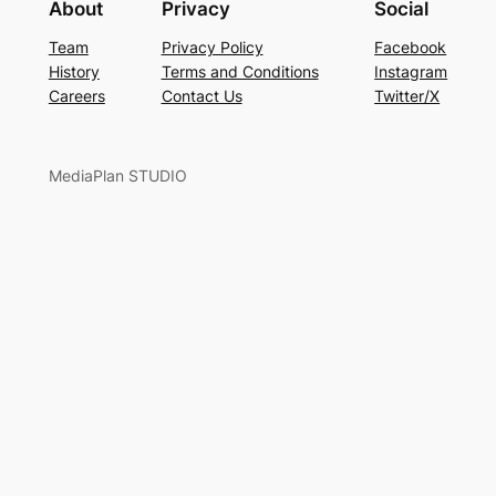
About
Privacy
Social
Team
Privacy Policy
Facebook
History
Terms and Conditions
Instagram
Careers
Contact Us
Twitter/X
MediaPlan STUDIO