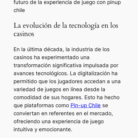
futuro de la experiencia de juego con pinup
chile
La evolución de la tecnología en los
casinos
En la última década, la industria de los
casinos ha experimentado una
transformación significativa impulsada por
avances tecnológicos. La digitalización ha
permitido que los jugadores accedan a una
variedad de juegos en línea desde la
comodidad de sus hogares. Esto ha hecho
que plataformas como
Pin-up Chile
se
conviertan en referentes en el mercado,
ofreciendo una experiencia de juego
intuitiva y emocionante.