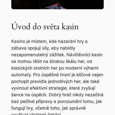
Úvod do světa kasin
Kasino je místem, kde hazardní hry a
zábava spojují síly, aby nabídly
nezapomenutelný zážitek. Návštěvníci kasin
se mohou těšit na širokou škálu her, od
klasických stolních her po moderní výherní
automaty. Pro úspěšné hraní je klíčové nejen
pochopit pravidla jednotlivých her, ale také
vyvinout efektivní strategie, které zvyšují
šance na úspěch. Dobrý hráč nikdy nezačíná
bez pečlivé přípravy a porozumění tomu, jak
fungují hry, včetně toho, jak správně
využívat strategii čekání.