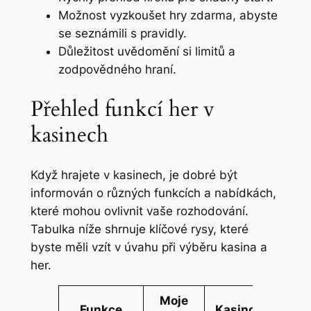
Možnost vyzkoušet hry zdarma, abyste
se seznámili s pravidly.
Důležitost uvědomění si limitů a
zodpovědného hraní.
Přehled funkcí her v
kasinech
Když hrajete v kasinech, je dobré být
informován o různých funkcích a nabídkách,
které mohou ovlivnit vaše rozhodování.
Tabulka níže shrnuje klíčové rysy, které
byste měli vzít v úvahu při výběru kasina a
her.
Moje
Funkce
Kasino A
Kas