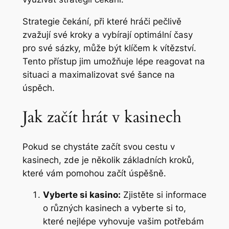
Strategie čekání, při které hráči pečlivě
zvažují své kroky a vybírají optimální časy
pro své sázky, může být klíčem k vítězství.
Tento přístup jim umožňuje lépe reagovat na
situaci a maximalizovat své šance na
úspěch.
Jak začít hrát v kasinech
Pokud se chystáte začít svou cestu v
kasinech, zde je několik základních kroků,
které vám pomohou začít úspěšně.
Vyberte si kasino:
Zjistěte si informace
o různých kasinech a vyberte si to,
které nejlépe vyhovuje vašim potřebám