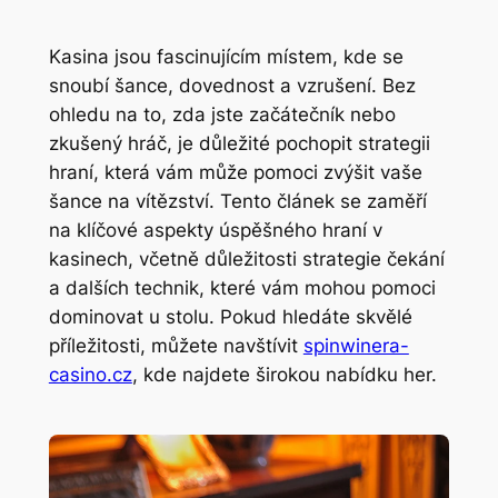
Kasina jsou fascinujícím místem, kde se
snoubí šance, dovednost a vzrušení. Bez
ohledu na to, zda jste začátečník nebo
zkušený hráč, je důležité pochopit strategii
hraní, která vám může pomoci zvýšit vaše
šance na vítězství. Tento článek se zaměří
na klíčové aspekty úspěšného hraní v
kasinech, včetně důležitosti strategie čekání
a dalších technik, které vám mohou pomoci
dominovat u stolu. Pokud hledáte skvělé
příležitosti, můžete navštívit
spinwinera-
casino.cz
, kde najdete širokou nabídku her.