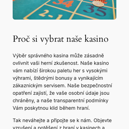
Proč si vybrat naše kasino
Výběr správného kasina může zásadně
ovlivnit vaši herní zkušenost. Naše kasino
vám nabízí širokou paletu her s vysokými
výhrami, štědrými bonusy a vynikajícím
zákaznickým servisem. Naše bezpečnostní
opatření zajistí, že vaše osobní údaje jsou
chráněny, a naše transparentní podmínky
Vám poskytnou klid během hraní.
Tak neváhejte a připojte se k nám. Objevte
vzrušení a potěšení z hraní v kasinech a