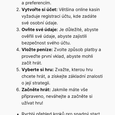
a preferencím.
Vytvořte si účet:
Většina online kasin
vyžaduje registraci účtu, kde zadáte
své osobní údaje.
Ovňte své údaje:
Je důležité, abyste
ověřili své údaje, abyste zajistili
bezpečnost svého účtu.
Vložte peníze:
Zvolte způsob platby a
proveďte první vklad, abyste mohli
začít hrát.
Vyberte si hru:
Zvažte, kterou hru
chcete hrát, a získejte základní znalosti
o její strategii.
Začněte hrát:
Jakmile máte vše
připraveno, neváhejte a začněte si
užívat hru!
Rychlý přehled kroků pro snadný start.