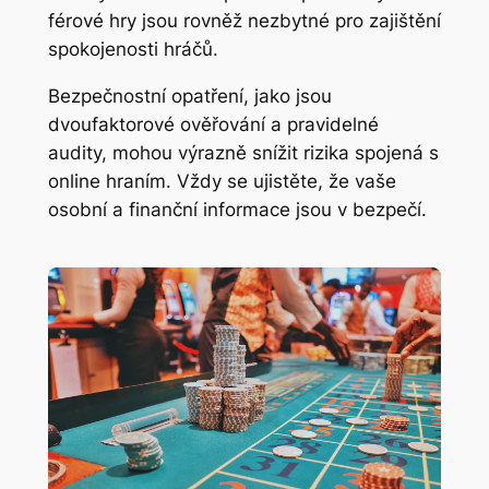
férové hry jsou rovněž nezbytné pro zajištění
spokojenosti hráčů.
Bezpečnostní opatření, jako jsou
dvoufaktorové ověřování a pravidelné
audity, mohou výrazně snížit rizika spojená s
online hraním. Vždy se ujistěte, že vaše
osobní a finanční informace jsou v bezpečí.