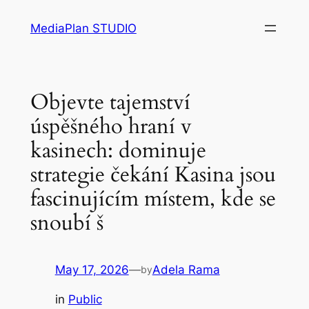
Skip
MediaPlan STUDIO
to
content
Objevte tajemství
úspěšného hraní v
kasinech: dominuje
strategie čekání Kasina jsou
fascinujícím místem, kde se
snoubí š
May 17, 2026
—
Adela Rama
by
in
Public