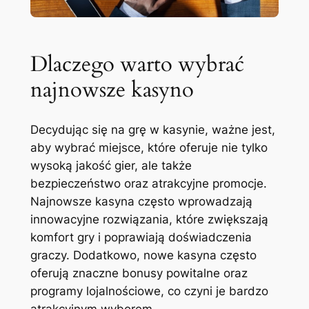
Dlaczego warto wybrać
najnowsze kasyno
Decydując się na grę w kasynie, ważne jest,
aby wybrać miejsce, które oferuje nie tylko
wysoką jakość gier, ale także
bezpieczeństwo oraz atrakcyjne promocje.
Najnowsze kasyna często wprowadzają
innowacyjne rozwiązania, które zwiększają
komfort gry i poprawiają doświadczenia
graczy. Dodatkowo, nowe kasyna często
oferują znaczne bonusy powitalne oraz
programy lojalnościowe, co czyni je bardzo
atrakcyjnym wyborem.