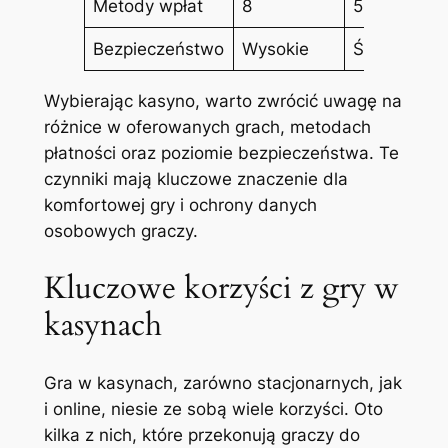
Metody wpłat
8
5
Bezpieczeństwo
Wysokie
Średnie
Wybierając kasyno, warto zwrócić uwagę na
różnice w oferowanych grach, metodach
płatności oraz poziomie bezpieczeństwa. Te
czynniki mają kluczowe znaczenie dla
komfortowej gry i ochrony danych
osobowych graczy.
Kluczowe korzyści z gry w
kasynach
Gra w kasynach, zarówno stacjonarnych, jak
i online, niesie ze sobą wiele korzyści. Oto
kilka z nich, które przekonują graczy do