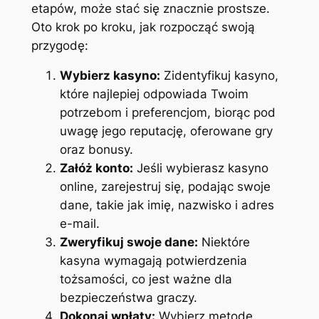
etapów, może stać się znacznie prostsze.
Oto krok po kroku, jak rozpocząć swoją
przygodę:
Wybierz kasyno:
Zidentyfikuj kasyno,
które najlepiej odpowiada Twoim
potrzebom i preferencjom, biorąc pod
uwagę jego reputację, oferowane gry
oraz bonusy.
Załóż konto:
Jeśli wybierasz kasyno
online, zarejestruj się, podając swoje
dane, takie jak imię, nazwisko i adres
e-mail.
Zweryfikuj swoje dane:
Niektóre
kasyna wymagają potwierdzenia
tożsamości, co jest ważne dla
bezpieczeństwa graczy.
Dokonaj wpłaty:
Wybierz metodę