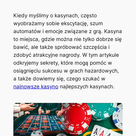
Kiedy myślimy o kasynach, często
wyobrażamy sobie ekscytację, szum
automatów i emocje związane z grą. Kasyna
to miejsca, gdzie można nie tylko dobrze się
bawić, ale także spróbować szczęścia i
zdobyć atrakcyjne nagrody. W tym artykule
odkryjemy sekrety, które mogą pomóc w
osiągnięciu sukcesu w grach hazardowych,
a także dowiemy się, czego szukać w
najnowsze kasyno
najlepszych kasynach.