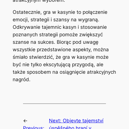
Ostatecznie, gra w kasynie to połączenie
emocji, strategii i szansy na wygraną.
Odkrywanie tajemnic kasyn i stosowanie
poznanych strategii pomoże zwiększyć
szanse na sukces. Biorąc pod uwagę
wszystkie przedstawione aspekty, można
śmiało stwierdzić, że gra w kasynie może
być nie tylko ekscytującą przygodą, ale
także sposobem na osiągnięcie atrakcyjnych
nagród.
←
Next:
Objevte tajemství
Previous:
úspěšného hraní v