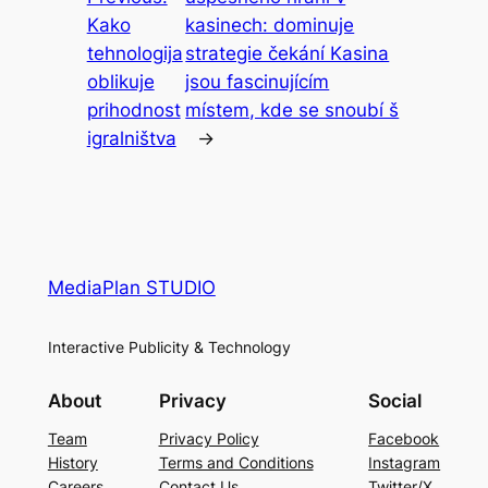
Kako
kasinech: dominuje
tehnologija
strategie čekání Kasina
oblikuje
jsou fascinujícím
prihodnost
místem, kde se snoubí š
igralništva
→
MediaPlan STUDIO
Interactive Publicity & Technology
About
Privacy
Social
Team
Privacy Policy
Facebook
History
Terms and Conditions
Instagram
Careers
Contact Us
Twitter/X