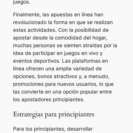
juegos.
Finalmente, las apuestas en línea han
revolucionado la forma en que se realizan
estas actividades. Con la posibilidad de
apostar desde la comodidad del hogar,
muchas personas se sienten atraídas por la
idea de participar en juegos en vivo y
eventos deportivos. Las plataformas en
línea ofrecen una amplia variedad de
opciones, bonos atractivos y, a menudo,
promociones para nuevos usuarios, lo que
las convierte en una opción popular entre
los apostadores principiantes.
Estrategias para principiantes
Para los principiantes, desarrollar