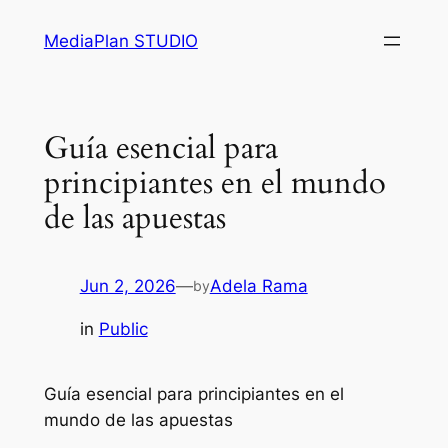
Skip
MediaPlan STUDIO
to
content
Guía esencial para
principiantes en el mundo
de las apuestas
Jun 2, 2026
—
Adela Rama
by
in
Public
Guía esencial para principiantes en el
mundo de las apuestas