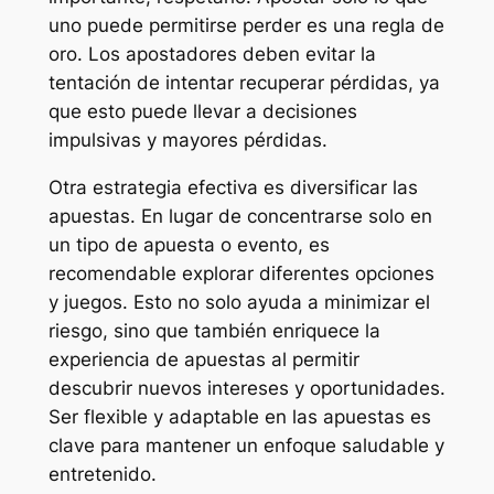
uno puede permitirse perder es una regla de
oro. Los apostadores deben evitar la
tentación de intentar recuperar pérdidas, ya
que esto puede llevar a decisiones
impulsivas y mayores pérdidas.
Otra estrategia efectiva es diversificar las
apuestas. En lugar de concentrarse solo en
un tipo de apuesta o evento, es
recomendable explorar diferentes opciones
y juegos. Esto no solo ayuda a minimizar el
riesgo, sino que también enriquece la
experiencia de apuestas al permitir
descubrir nuevos intereses y oportunidades.
Ser flexible y adaptable en las apuestas es
clave para mantener un enfoque saludable y
entretenido.