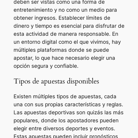
deben ser vistas como una forma de
entretenimiento y no como un medio para
obtener ingresos. Establecer límites de
dinero y tiempo es esencial para disfrutar de
esta actividad de manera responsable. En
un entorno digital como el que vivimos, hay
múltiples plataformas donde se puede
apostar, lo que hace necesario elegir una
opción segura y confiable.
Tipos de apuestas disponibles
Existen múltiples tipos de apuestas, cada
una con sus propias características y reglas.
Las apuestas deportivas son quizás las más
populares, donde los apostadores pueden
elegir entre diversos deportes y eventos.
Estas apuestas pueden incluir pronósticos