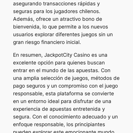
asegurando transacciones rápidas y
seguras para los jugadores chilenos.
Además, ofrece un atractivo bono de
bienvenida, lo que permite a los nuevos
usuarios explorar diferentes juegos sin un
gran riesgo financiero inicial.
En resumen, JackpotCity Casino es una
excelente opción para quienes buscan
entrar en el mundo de las apuestas. Con
una amplia selección de juegos, métodos de
pago seguros y un compromiso con el juego
responsable, esta plataforma se convierte
en un entorno ideal para disfrutar de una
experiencia de apuestas entretenida y
segura. Con el conocimiento adecuado y un
enfoque responsable, los principiantes
pueden explorar este emocionante mundo