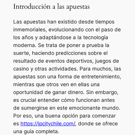
Introducción a las apuestas
Las apuestas han existido desde tiempos
inmemoriales, evolucionando con el paso de
los años y adaptándose a la tecnología
moderna. Se trata de poner a prueba la
suerte, haciendo predicciones sobre el
resultado de eventos deportivos, juegos de
casino y otras actividades. Para muchos, las
apuestas son una forma de entretenimiento,
mientras que otros ven en ellas una
oportunidad de ganar dinero. Sin embargo,
es crucial entender cómo funcionan antes
de sumergirse en este emocionante mundo.
Por eso, una buena opción para comenzar
es
https://jpcitychile.com/
, donde se ofrece
una guía completa.