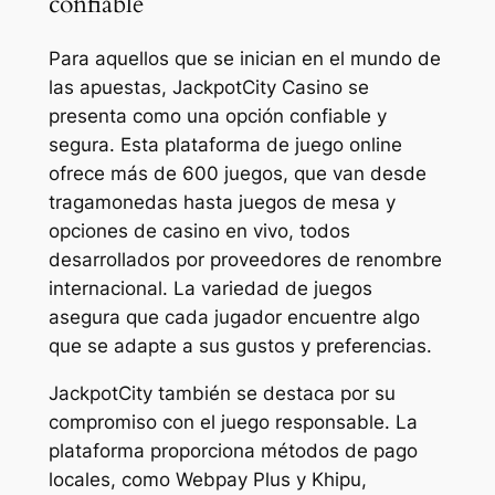
confiable
Para aquellos que se inician en el mundo de
las apuestas, JackpotCity Casino se
presenta como una opción confiable y
segura. Esta plataforma de juego online
ofrece más de 600 juegos, que van desde
tragamonedas hasta juegos de mesa y
opciones de casino en vivo, todos
desarrollados por proveedores de renombre
internacional. La variedad de juegos
asegura que cada jugador encuentre algo
que se adapte a sus gustos y preferencias.
JackpotCity también se destaca por su
compromiso con el juego responsable. La
plataforma proporciona métodos de pago
locales, como Webpay Plus y Khipu,