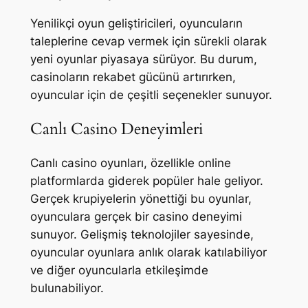
Yenilikçi oyun geliştiricileri, oyuncuların
taleplerine cevap vermek için sürekli olarak
yeni oyunlar piyasaya sürüyor. Bu durum,
casinoların rekabet gücünü artırırken,
oyuncular için de çeşitli seçenekler sunuyor.
Canlı Casino Deneyimleri
Canlı casino oyunları, özellikle online
platformlarda giderek popüler hale geliyor.
Gerçek krupiyelerin yönettiği bu oyunlar,
oyunculara gerçek bir casino deneyimi
sunuyor. Gelişmiş teknolojiler sayesinde,
oyuncular oyunlara anlık olarak katılabiliyor
ve diğer oyuncularla etkileşimde
bulunabiliyor.