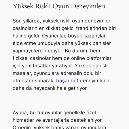
Yüksek Riskli Oyun Deneyimleri
Son yıllarda, yüksek riskli oyun deneyimleri
casinoların en dikkat çekici trendlerinden biri
haline geldi. Oyuncular, büyük kazançlar
elde etme umuduyla daha yüksek bahisler
yapmayı tercih ediyor. Bu durum, hem
fiziksel casinolar hem de online platformlar
için yeni fırsatlar yaratıyor. Yüksek bahisli
masalar, oyunculara adrenalin dolu bir
atmosfer sunarak,
başarıbet
deneyimlerini
daha da heyecanlı hale getiriyor.
Ayrıca, bu tür oyunlar genellikle özel
hizmetler ve avantajlarla destekleniyor.
Örneğin, yüksek bahis yapan oyunculara