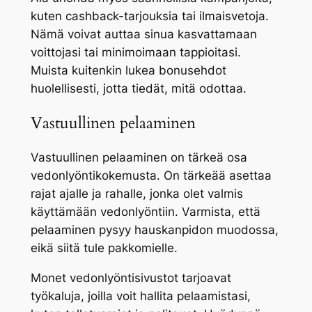
kuten cashback-tarjouksia tai ilmaisvetoja.
Nämä voivat auttaa sinua kasvattamaan
voittojasi tai minimoimaan tappioitasi.
Muista kuitenkin lukea bonusehdot
huolellisesti, jotta tiedät, mitä odottaa.
Vastuullinen pelaaminen
Vastuullinen pelaaminen on tärkeä osa
vedonlyöntikokemusta. On tärkeää asettaa
rajat ajalle ja rahalle, jonka olet valmis
käyttämään vedonlyöntiin. Varmista, että
pelaaminen pysyy hauskanpidon muodossa,
eikä siitä tule pakkomielle.
Monet vedonlyöntisivustot tarjoavat
työkaluja, joilla voit hallita pelaamistasi,