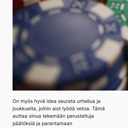
On myös hyvä idea seurata urheilua ja
joukkueita, joihin aiot lyödä vetoa. Tämä
auttaa sinua tekemään perusteltuja
päätöksiä ja parantamaan