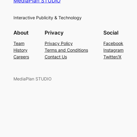
MediaPlan STUDIO
Interactive Publicity & Technology
About
Privacy
Social
Team
Privacy Policy
Facebook
History
Terms and Conditions
Instagram
Careers
Contact Us
Twitter/X
MediaPlan STUDIO