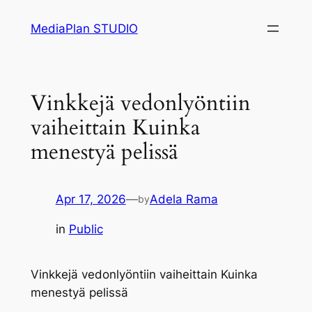
Skip
MediaPlan STUDIO
to
content
Vinkkejä vedonlyöntiin
vaiheittain Kuinka
menestyä pelissä
Apr 17, 2026
—
Adela Rama
by
in
Public
Vinkkejä vedonlyöntiin vaiheittain Kuinka
menestyä pelissä