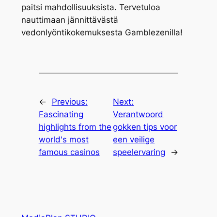
paitsi mahdollisuuksista. Tervetuloa
nauttimaan jännittävästä
vedonlyöntikokemuksesta Gamblezenilla!
←
Previous:
Next:
Fascinating
Verantwoord
highlights from the
gokken tips voor
world's most
een veilige
famous casinos
speelervaring
→