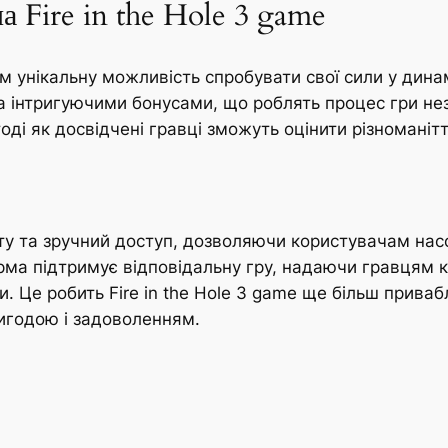
а Fire in the Hole 3 game
ям унікальну можливість спробувати свої сили у динам
а інтригуючими бонусами, що роблять процес гри нез
 тоді як досвідчені гравці зможуть оцінити різномані
оту та зручний доступ, дозволяючи користувачам на
ма підтримує відповідальну гру, надаючи гравцям 
 Це робить Fire in the Hole 3 game ще більш приваб
игодою і задоволенням.