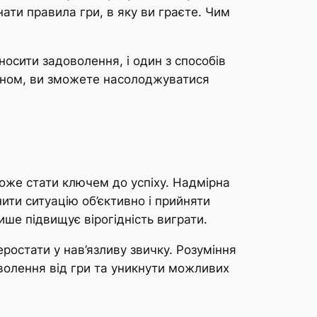
ати правила гри, в яку ви граєте. Чим
осити задоволення, і один з способів
чином, ви зможете насолоджуватися
може стати ключем до успіху. Надмірна
ити ситуацію об’єктивно і прийняти
ише підвищує вірогідність виграти.
ростати у нав’язливу звичку. Розуміння
волення від гри та уникнути можливих