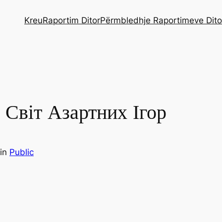
Kreu
Raportim Ditor
Përmbledhje Raportimeve Dito
Світ Азартних Ігор
in
Public