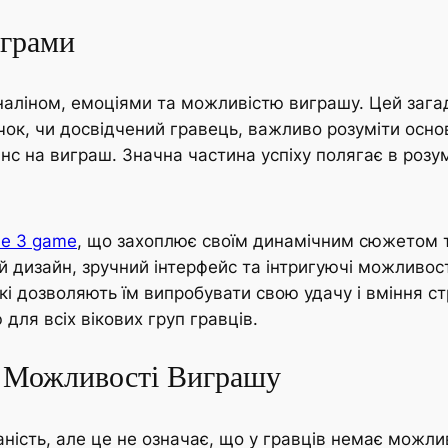
Іграми
реналіном, емоціями та можливістю виграшу. Цей зага
чок, чи досвідчений гравець, важливо розуміти осно
 на виграш. Значна частина успіху полягає в розумін
ole 3 game
, що захоплює своїм динамічним сюжетом 
 дизайн, зручний інтерфейс та інтригуючі можливос
 дозволяють їм випробувати свою удачу і вміння стр
 для всіх вікових груп гравців.
я Можливості Виграшу
ність, але це не означає, що у гравців немає можлив