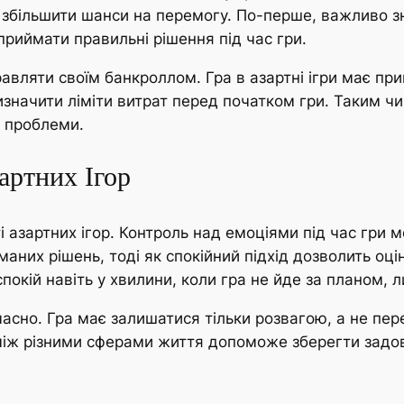
и збільшити шанси на перемогу. По-перше, важливо зн
приймати правильні рішення під час гри.
вляти своїм банкроллом. Гра в азартні ігри має прин
визначити ліміти витрат перед початком гри. Таким 
і проблеми.
артних Ігор
і азартних ігор. Контроль над емоціями під час гри 
них рішень, тоді як спокійний підхід дозволить оцін
покій навіть у хвилини, коли гра не йде за планом, л
асно. Гра має залишатися тільки розвагою, а не пере
с між різними сферами життя допоможе зберегти задо