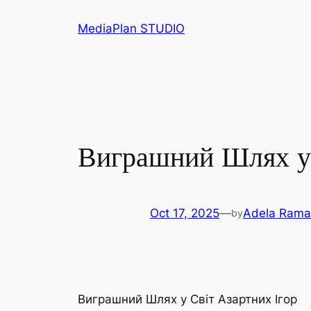
Skip
MediaPlan STUDIO
to
content
Виграшний Шлях у 
Oct 17, 2025
—
Adela Rama
by
Виграшний Шлях у Світ Азартних Ігор