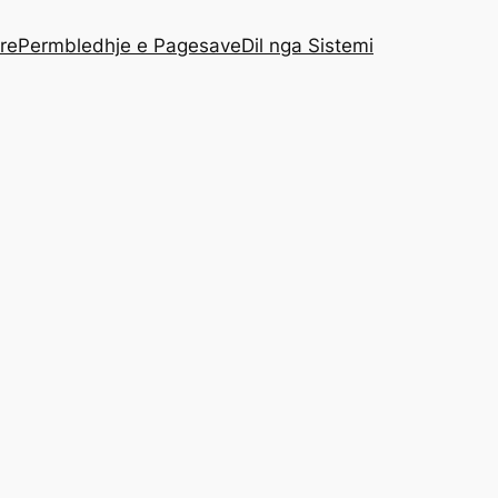
re
Permbledhje e Pagesave
Dil nga Sistemi