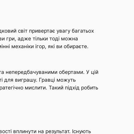
дковий світ привертає увагу багатьох
ви гри, адже тільки тоді можна
ні механіки ігор, які ви обираєте.
та непередбачуваними обертами. У цій
ті для виграшу. Гравці можуть
атегічно мислити. Такий підхід робить
ості вплинути на результат. Існують