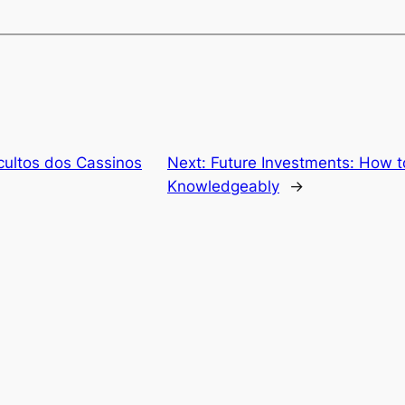
ultos dos Cassinos
Next:
Future Investments: How t
Knowledgeably
→