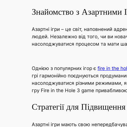
Знайомство з Азартними 
Азартні ігри – це світ, наповнений ад
людей. Незалежно від того, чи ви нова
насолоджуватися процесом та мати шанс
Однією з популярних ігор є
fire in the h
грі гармонійно поєднуються продуманий
насолоджуватися різними режимами, які
гру Fire in the Hole 3 game привабливою
Стратегії для Підвищенн
Азартні ігри мають свою непередбачува