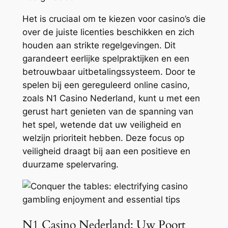
Het is cruciaal om te kiezen voor casino’s die
over de juiste licenties beschikken en zich
houden aan strikte regelgevingen. Dit
garandeert eerlijke spelpraktijken en een
betrouwbaar uitbetalingssysteem. Door te
spelen bij een gereguleerd online casino,
zoals N1 Casino Nederland, kunt u met een
gerust hart genieten van de spanning van
het spel, wetende dat uw veiligheid en
welzijn prioriteit hebben. Deze focus op
veiligheid draagt bij aan een positieve en
duurzame spelervaring.
N1 Casino Nederland: Uw Poort