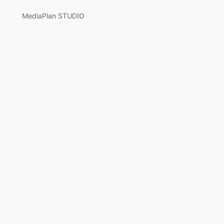
MediaPlan STUDIO