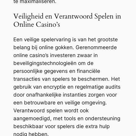
te maximaliseren.
Veiligheid en Verantwoord Spelen in
Online Casino’s
Een veilige spelervaring is van het grootste
belang bij online gokken. Gerenommeerde
online casino’s investeren zwaar in
beveiligingstechnologieën om de
persoonlijke gegevens en financiële
transacties van spelers te beschermen. Het
gebruik van encryptie en regelmatige audits
door onafhankelijke instanties zorgen voor
een betrouwbare en veilige omgeving.
Verantwoord spelen wordt ook
aangemoedigd, met tools en ondersteuning
beschikbaar voor spelers die extra hulp
nodig hebben.