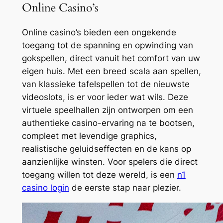
Online Casino’s
Online casino’s bieden een ongekende
toegang tot de spanning en opwinding van
gokspellen, direct vanuit het comfort van uw
eigen huis. Met een breed scala aan spellen,
van klassieke tafelspellen tot de nieuwste
videoslots, is er voor ieder wat wils. Deze
virtuele speelhallen zijn ontworpen om een
authentieke casino-ervaring na te bootsen,
compleet met levendige graphics,
realistische geluidseffecten en de kans op
aanzienlijke winsten. Voor spelers die direct
toegang willen tot deze wereld, is een
n1
casino login
de eerste stap naar plezier.