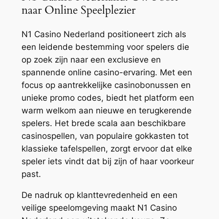
naar Online Speelplezier
N1 Casino Nederland positioneert zich als
een leidende bestemming voor spelers die
op zoek zijn naar een exclusieve en
spannende online casino-ervaring. Met een
focus op aantrekkelijke casinobonussen en
unieke promo codes, biedt het platform een
warm welkom aan nieuwe en terugkerende
spelers. Het brede scala aan beschikbare
casinospellen, van populaire gokkasten tot
klassieke tafelspellen, zorgt ervoor dat elke
speler iets vindt dat bij zijn of haar voorkeur
past.
De nadruk op klanttevredenheid en een
veilige speelomgeving maakt N1 Casino