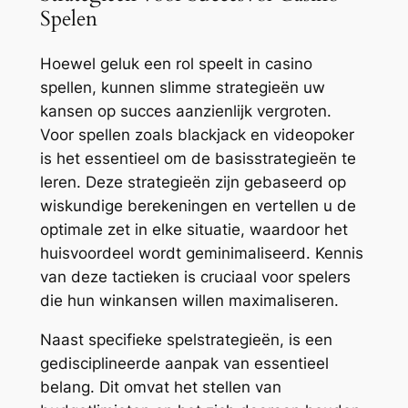
Spelen
Hoewel geluk een rol speelt in casino
spellen, kunnen slimme strategieën uw
kansen op succes aanzienlijk vergroten.
Voor spellen zoals blackjack en videopoker
is het essentieel om de basisstrategieën te
leren. Deze strategieën zijn gebaseerd op
wiskundige berekeningen en vertellen u de
optimale zet in elke situatie, waardoor het
huisvoordeel wordt geminimaliseerd. Kennis
van deze tactieken is cruciaal voor spelers
die hun winkansen willen maximaliseren.
Naast specifieke spelstrategieën, is een
gedisciplineerde aanpak van essentieel
belang. Dit omvat het stellen van