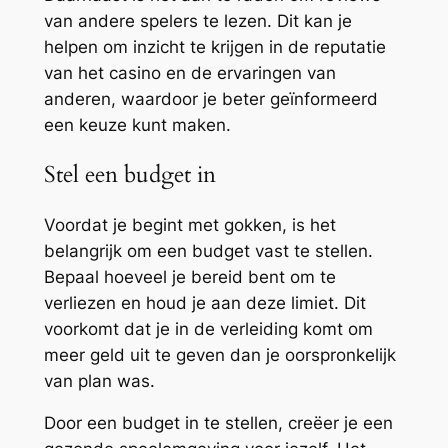
van andere spelers te lezen. Dit kan je
helpen om inzicht te krijgen in de reputatie
van het casino en de ervaringen van
anderen, waardoor je beter geïnformeerd
een keuze kunt maken.
Stel een budget in
Voordat je begint met gokken, is het
belangrijk om een budget vast te stellen.
Bepaal hoeveel je bereid bent om te
verliezen en houd je aan deze limiet. Dit
voorkomt dat je in de verleiding komt om
meer geld uit te geven dan je oorspronkelijk
van plan was.
Door een budget in te stellen, creëer je een