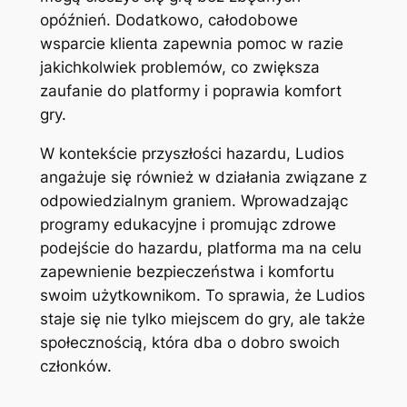
opóźnień. Dodatkowo, całodobowe
wsparcie klienta zapewnia pomoc w razie
jakichkolwiek problemów, co zwiększa
zaufanie do platformy i poprawia komfort
gry.
W kontekście przyszłości hazardu, Ludios
angażuje się również w działania związane z
odpowiedzialnym graniem. Wprowadzając
programy edukacyjne i promując zdrowe
podejście do hazardu, platforma ma na celu
zapewnienie bezpieczeństwa i komfortu
swoim użytkownikom. To sprawia, że Ludios
staje się nie tylko miejscem do gry, ale także
społecznością, która dba o dobro swoich
członków.