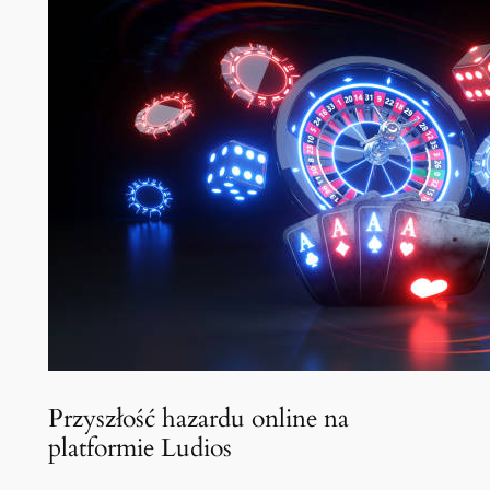
Przyszłość hazardu online na
platformie Ludios