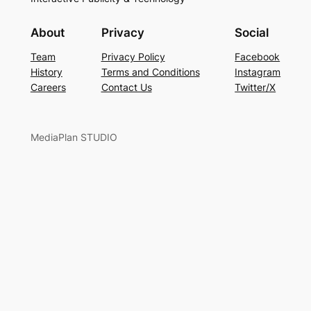
About
Privacy
Social
Team
Privacy Policy
Facebook
History
Terms and Conditions
Instagram
Careers
Contact Us
Twitter/X
MediaPlan STUDIO