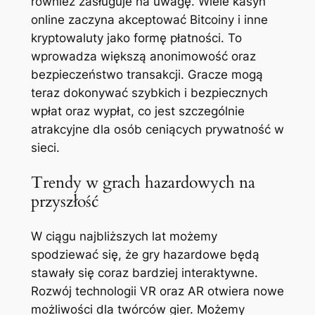
również zasługuje na uwagę. Wiele kasyn
online zaczyna akceptować Bitcoiny i inne
kryptowaluty jako formę płatności. To
wprowadza większą anonimowość oraz
bezpieczeństwo transakcji. Gracze mogą
teraz dokonywać szybkich i bezpiecznych
wpłat oraz wypłat, co jest szczególnie
atrakcyjne dla osób ceniących prywatność w
sieci.
Trendy w grach hazardowych na
przyszłość
W ciągu najbliższych lat możemy
spodziewać się, że gry hazardowe będą
stawały się coraz bardziej interaktywne.
Rozwój technologii VR oraz AR otwiera nowe
możliwości dla twórców gier. Możemy