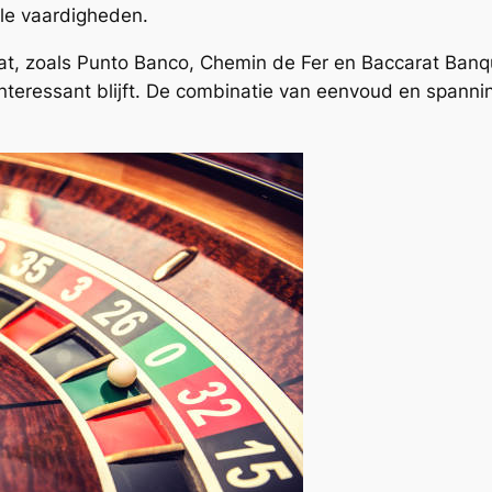
ale vaardigheden.
rat, zoals Punto Banco, Chemin de Fer en Baccarat Banq
nteressant blijft. De combinatie van eenvoud en spanni