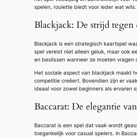
spelen, roulette biedt voor ieder wat wils.
Blackjack: De strijd tegen 
Blackjack is een strategisch kaartspel wa
spel vereist niet alleen geluk, maar ook 
en beslissen wanneer ze moeten vragen 
Het sociale aspect van blackjack maakt he
competitie creëert. Bovendien zijn er vaa
ideaal voor zowel beginners als ervaren s
Baccarat: De elegantie van
Baccarat is een spel dat vaak wordt geas
toegankelijk voor casual spelers. In Bacc