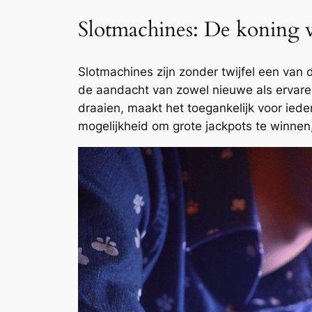
Slotmachines: De koning v
Slotmachines zijn zonder twijfel een van 
de aandacht van zowel nieuwe als ervaren
draaien, maakt het toegankelijk voor ied
mogelijkheid om grote jackpots te winnen