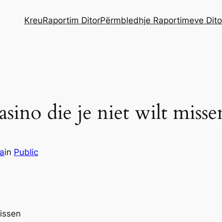
Kreu
Raportim Ditor
Përmbledhje Raportimeve Dito
asino die je niet wilt misse
a
in
Public
missen