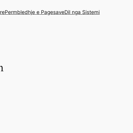
re
Permbledhje e Pagesave
Dil nga Sistemi
n