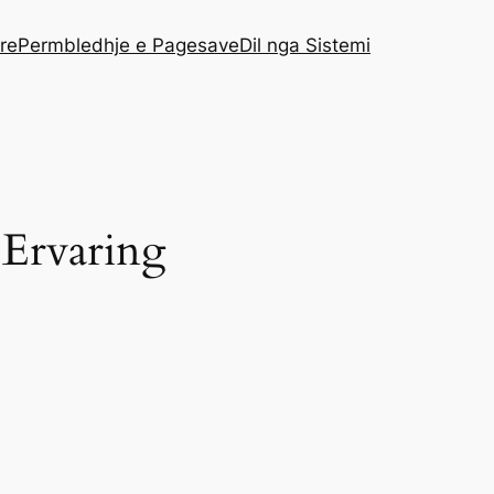
re
Permbledhje e Pagesave
Dil nga Sistemi
 Ervaring