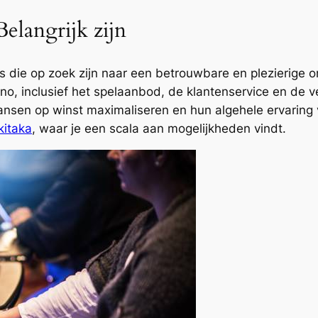
langrijk zijn
rs die op zoek zijn naar een betrouwbare en plezierige 
ino, inclusief het spelaanbod, de klantenservice en de v
nsen op winst maximaliseren en hun algehele ervaring 
ikitaka
, waar je een scala aan mogelijkheden vindt.