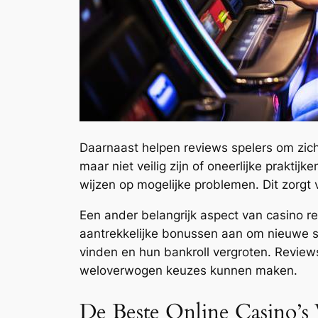
Daarnaast helpen reviews spelers om zich 
maar niet veilig zijn of oneerlijke prakt
wijzen op mogelijke problemen. Dit zorgt 
Een ander belangrijk aspect van casino r
aantrekkelijke bonussen aan om nieuwe sp
vinden en hun bankroll vergroten. Revie
weloverwogen keuzes kunnen maken.
De Beste Online Casino’s 