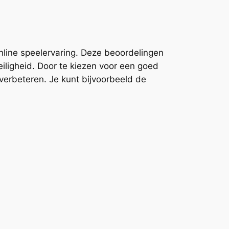
online speelervaring. Deze beoordelingen
eiligheid. Door te kiezen voor een goed
verbeteren. Je kunt bijvoorbeeld de