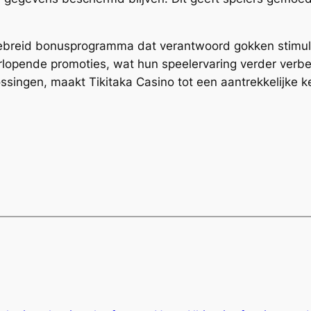
gebreid bonusprogramma dat verantwoord gokken stimule
lopende promoties, wat hun speelervaring verder verbe
ssingen, maakt Tikitaka Casino tot een aantrekkelijke 