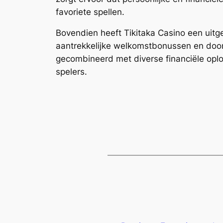
favoriete spellen.
Bovendien heeft Tikitaka Casino een uit
aantrekkelijke welkomstbonussen en door
gecombineerd met diverse financiële oplo
spelers.