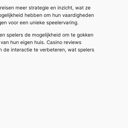
ereisen meer strategie en inzicht, wat ze
mogelijkheid hebben om hun vaardigheden
rgen voor een unieke speelervaring.
den spelers de mogelijkheid om te gokken
t van hun eigen huis. Casino reviews
 de interactie te verbeteren, wat spelers