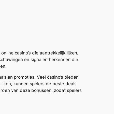
line casino’s die aantrekkelijk lijken,
arschuwingen en signalen herkennen die
gen.
a’s en promoties. Veel casino’s bieden
lijken, kunnen spelers de beste deals
aarden van deze bonussen, zodat spelers