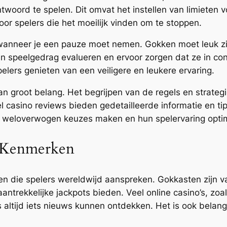
twoord te spelen. Dit omvat het instellen van limieten v
oor spelers die het moeilijk vinden om te stoppen.
wanneer je een pauze moet nemen. Gokken moet leuk zij
 speelgedrag evalueren en ervoor zorgen dat ze in contr
lers genieten van een veiligere en leukere ervaring.
van groot belang. Het begrijpen van de regels en strateg
 casino reviews bieden gedetailleerde informatie en tip
s weloverwogen keuzes maken en hun spelervaring optim
n Kenmerken
ellen die spelers wereldwijd aanspreken. Gokkasten zij
aantrekkelijke jackpots bieden. Veel online casino’s, z
 altijd iets nieuws kunnen ontdekken. Het is ook belan