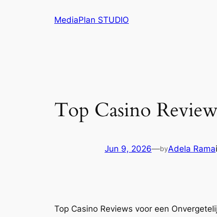
Skip
MediaPlan STUDIO
to
content
Top Casino Reviews
Jun 9, 2026
—
Adela Rama
by
Top Casino Reviews voor een Onvergetelij