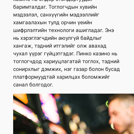
баримталдаг. Тоглогчдын хувийн
мэдээлэл, санхүүгийн мэдээллийг
хамгаалахын тулд орчин үеийн
шифрлэлтийн технологи ашигладаг. Энэ
нь хэрэглэгчдийн аюулгүй байдлыг
хангаж, тэдний итгэлийг олж авахад
чухал үүрэг гүйцэтгэдэг. Пинко казино нь
тоглогчдод хариуцлагатай тоглох, тэдний
сонирхлыг дэмжих, нэг газар болон бусад
платформуудтай харилцах боломжийг
санал болгодог.