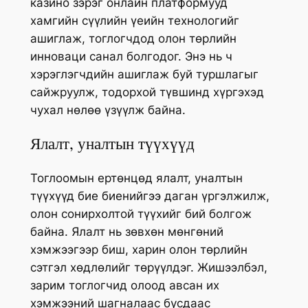
казино зэрэг онлайн платформууд
хамгийн сүүлийн үеийн технологийг
ашиглаж, тоглогчдод олон төрлийн
инноваци санал болгодог. Энэ нь ч
хэрэглэгчдийн ашиглаж буй туршлагыг
сайжруулж, тодорхой түвшинд хүргэхэд
чухал нөлөө үзүүлж байна.
Ялалт, уналтын түүхүүд
Тоглоомын ертөнцөд ялалт, уналтын
түүхүүд бие биенийгээ даган үргэлжилж,
олон сонирхолтой түүхийг бий болгож
байна. Ялалт нь зөвхөн мөнгөний
хэмжээгээр биш, харин олон төрлийн
сэтгэл хөдлөлийг төрүүлдэг. Жишээлбэл,
зарим тоглогчид олоод авсан их
хэмжээний шагналаас бусдаас