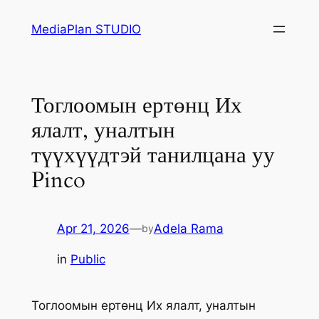
Skip
MediaPlan STUDIO
to
content
Тоглоомын ертөнц Их
ялалт, уналтын
түүхүүдтэй танилцана уу
Pinco
Apr 21, 2026
—
Adela Rama
by
in
Public
Тоглоомын ертөнц Их ялалт, уналтын