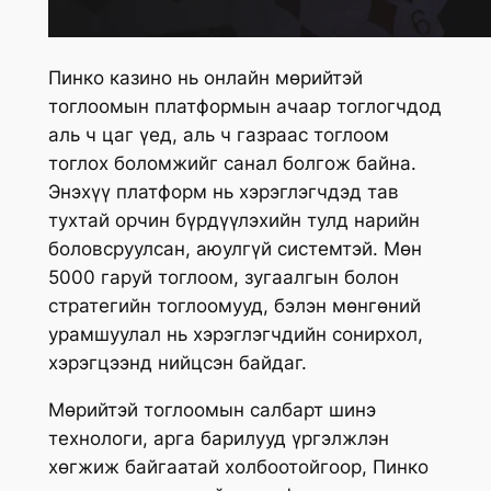
Пинко казино нь онлайн мөрийтэй
тоглоомын платформын ачаар тоглогчдод
аль ч цаг үед, аль ч газраас тоглоом
тоглох боломжийг санал болгож байна.
Энэхүү платформ нь хэрэглэгчдэд тав
тухтай орчин бүрдүүлэхийн тулд нарийн
боловсруулсан, аюулгүй системтэй. Мөн
5000 гаруй тоглоом, зугаалгын болон
стратегийн тоглоомууд, бэлэн мөнгөний
урамшуулал нь хэрэглэгчдийн сонирхол,
хэрэгцээнд нийцсэн байдаг.
Мөрийтэй тоглоомын салбарт шинэ
технологи, арга барилууд үргэлжлэн
хөгжиж байгаатай холбоотойгоор, Пинко