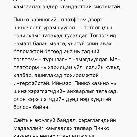
хамгаалах өндөр стандарттай системтэй.
Пинко казиногийн платформ дээрх
шинэчлэлт, урамшуулал нь тоглогчдын
сонирхлыг татахад тусалдаг. Тоглогчид
нэмэлт бэлэн мөнгө, үнэгүй спин авах
боломжтой бөгөөд энэ нь тэдний
тоглоомын туршлагыг нэмэгдүүлдэг. Мөн,
платформ нь харилцан үйлчлэлийн хувьд
хялбар, ашиглахад тохиромжтой
интерфэйстэй. Иймээс, Пинко казино нь
шинэ хэрэглэгчдийн анхаарлыг татахад,
олон хэрэглэгчдийн дунд нэр хүндтэй
болсон байна.
Сайтын аюулгүй байдал, хэрэглэгчдийн
мэдээллийг хамгаалах талаар Пинко
казино нь өндөр стандартуудыг