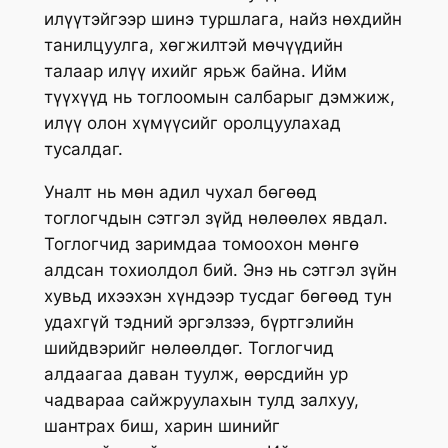
илүүтэйгээр шинэ туршлага, найз нөхдийн
танилцуулга, хөгжилтэй мөчүүдийн
талаар илүү ихийг ярьж байна. Ийм
түүхүүд нь тоглоомын салбарыг дэмжиж,
илүү олон хүмүүсийг оролцуулахад
тусалдаг.
Уналт нь мөн адил чухал бөгөөд
тоглогчдын сэтгэл зүйд нөлөөлөх явдал.
Тоглогчид заримдаа томоохон мөнгө
алдсан тохиолдол бий. Энэ нь сэтгэл зүйн
хувьд ихээхэн хүндээр тусдаг бөгөөд тун
удахгүй тэдний эргэлзээ, бүртгэлийн
шийдвэрийг нөлөөлдөг. Тоглогчид
алдаагаа даван туулж, өөрсдийн ур
чадвараа сайжруулахын тулд залхуу,
шантрах биш, харин шинийг