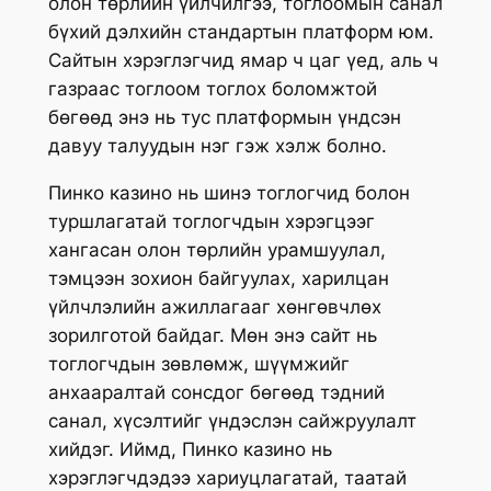
олон төрлийн үйлчилгээ, тоглоомын санал
бүхий дэлхийн стандартын платформ юм.
Сайтын хэрэглэгчид ямар ч цаг үед, аль ч
газраас тоглоом тоглох боломжтой
бөгөөд энэ нь тус платформын үндсэн
давуу талуудын нэг гэж хэлж болно.
Пинко казино нь шинэ тоглогчид болон
туршлагатай тоглогчдын хэрэгцээг
хангасан олон төрлийн урамшуулал,
тэмцээн зохион байгуулах, харилцан
үйлчлэлийн ажиллагааг хөнгөвчлөх
зорилготой байдаг. Мөн энэ сайт нь
тоглогчдын зөвлөмж, шүүмжийг
анхааралтай сонсдог бөгөөд тэдний
санал, хүсэлтийг үндэслэн сайжруулалт
хийдэг. Иймд, Пинко казино нь
хэрэглэгчдэдээ хариуцлагатай, таатай