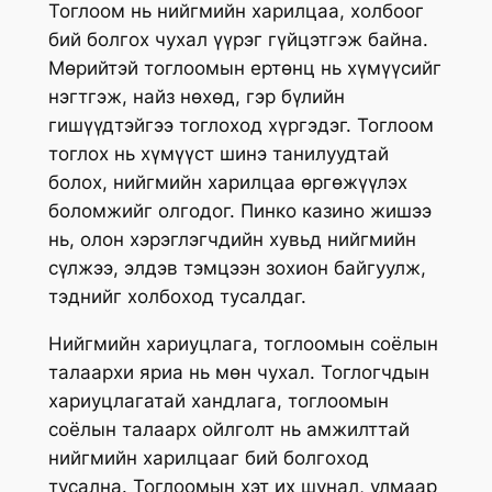
Тоглоом нь нийгмийн харилцаа, холбоог
бий болгох чухал үүрэг гүйцэтгэж байна.
Мөрийтэй тоглоомын ертөнц нь хүмүүсийг
нэгтгэж, найз нөхөд, гэр бүлийн
гишүүдтэйгээ тоглоход хүргэдэг. Тоглоом
тоглох нь хүмүүст шинэ танилуудтай
болох, нийгмийн харилцаа өргөжүүлэх
боломжийг олгодог. Пинко казино жишээ
нь, олон хэрэглэгчдийн хувьд нийгмийн
сүлжээ, элдэв тэмцээн зохион байгуулж,
тэднийг холбоход тусалдаг.
Нийгмийн хариуцлага, тоглоомын соёлын
талаархи яриа нь мөн чухал. Тоглогчдын
хариуцлагатай хандлага, тоглоомын
соёлын талаарх ойлголт нь амжилттай
нийгмийн харилцааг бий болгоход
тусална. Тоглоомын хэт их шунал, улмаар