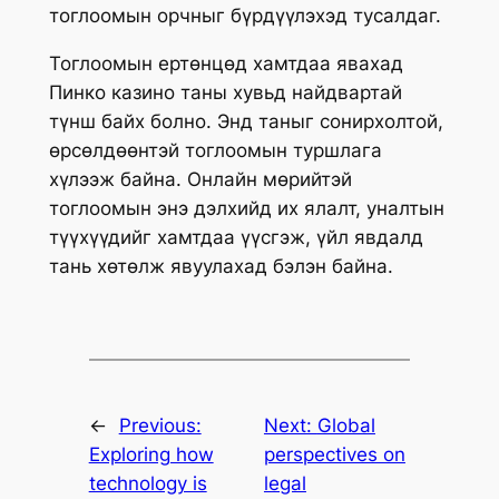
тоглоомын орчныг бүрдүүлэхэд тусалдаг.
Тоглоомын ертөнцөд хамтдаа явахад
Пинко казино таны хувьд найдвартай
түнш байх болно. Энд таныг сонирхолтой,
өрсөлдөөнтэй тоглоомын туршлага
хүлээж байна. Онлайн мөрийтэй
тоглоомын энэ дэлхийд их ялалт, уналтын
түүхүүдийг хамтдаа үүсгэж, үйл явдалд
тань хөтөлж явуулахад бэлэн байна.
←
Previous:
Next:
Global
Exploring how
perspectives on
technology is
legal