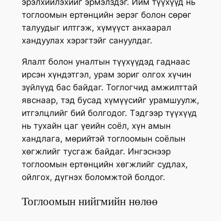
эрэлхийлэхийг эрмэлздэг. Ийм түүхүүд нь
тоглоомын ертөнцийн эерэг болон сөрөг
талуудыг илтгэж, хүмүүст анхаарал
хандуулах хэрэгтэйг сануулдаг.
Ялалт болон уналтын түүхүүдэд гаднаас
ирсэн хүндэтгэл, урам зориг олгох хүчин
зүйлүүд бас байдаг. Тоглогчид амжилттай
явснаар, тэд бусад хүмүүсийг урамшуулж,
итгэлцлийг бий болгодог. Тэдгээр түүхүүд
нь тухайн цаг үеийн соёл, хүн амын
хандлага, мөрийтэй тоглоомын соёлын
хөгжлийг тусгаж байдаг. Ингэснээр
тоглоомын ертөнцийн хөгжлийг судлах,
ойлгох, дүгнэх боломжтой болдог.
Тоглоомын нийгмийн нөлөө