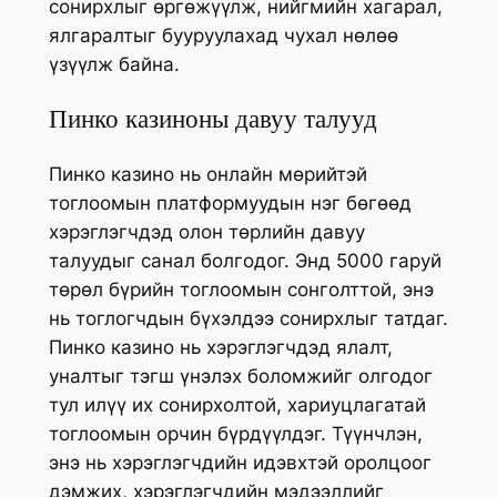
сонирхлыг өргөжүүлж, нийгмийн хагарал,
ялгаралтыг бууруулахад чухал нөлөө
үзүүлж байна.
Пинко казиноны давуу талууд
Пинко казино нь онлайн мөрийтэй
тоглоомын платформуудын нэг бөгөөд
хэрэглэгчдэд олон төрлийн давуу
талуудыг санал болгодог. Энд 5000 гаруй
төрөл бүрийн тоглоомын сонголттой, энэ
нь тоглогчдын бүхэлдээ сонирхлыг татдаг.
Пинко казино нь хэрэглэгчдэд ялалт,
уналтыг тэгш үнэлэх боломжийг олгодог
тул илүү их сонирхолтой, хариуцлагатай
тоглоомын орчин бүрдүүлдэг. Түүнчлэн,
энэ нь хэрэглэгчдийн идэвхтэй оролцоог
дэмжих, хэрэглэгчдийн мэдээллийг