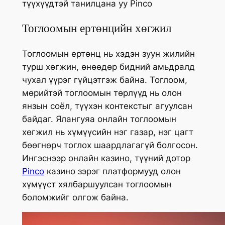
түүхүүдтэй танилцана уу Pinco
Тоглоомын ертөнцийн хөгжил
Тоглоомын ертөнц нь хэдэн зуун жилийн
турш хөгжин, өнөөдөр бидний амьдралд
чухал үүрэг гүйцэтгэж байна. Тоглоом,
мөрийтэй тоглоомын төрлүүд нь олон
янзын соёл, түүхэн контекстыг агуулсан
байдаг. Ялангуяа онлайн тоглоомын
хөгжил нь хүмүүсийн нэг газар, нэг цагт
бөөгнөрч тоглох шаардлагагүй болгосон.
Ингэснээр онлайн казино, түүний дотор
Pinco
казино зэрэг платформууд олон
хүмүүст хялбаршуулсан тоглоомын
боломжийг олгож байна.