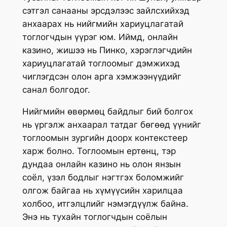
сэтгэл санааны эрсдэлээс зайлсхийхэд
анхаарах нь нийгмийн хариуцлагатай
тоглогчдын үүрэг юм. Иймд, онлайн
казино, жишээ нь Пинко, хэрэглэгчдийн
хариуцлагатай тоглоомыг дэмжихэд
чиглэгдсэн олон арга хэмжээнүүдийг
санал болгодог.
Нийгмийн өвөрмөц байдлыг бий болгох
нь үргэлж анхаарал татдаг бөгөөд үүнийг
тоглоомын зургийн доорх контекстеер
харж болно. Тоглоомын ертөнц, тэр
дундаа онлайн казино нь олон янзын
соёл, үзэл бодлыг нэгтгэх боломжийг
олгож байгаа нь хүмүүсийн харилцаа
холбоо, итгэлцлийг нэмэгдүүлж байна.
Энэ нь тухайн тоглогчдын соёлын