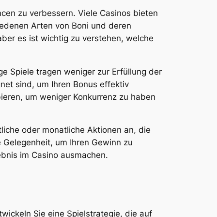
cen zu verbessern. Viele Casinos bieten
iedenen Arten von Boni und deren
er es ist wichtig zu verstehen, welche
ige Spiele tragen weniger zur Erfüllung der
et sind, um Ihren Bonus effektiv
bieren, um weniger Konkurrenz zu haben
liche oder monatliche Aktionen an, die
e Gelegenheit, um Ihren Gewinn zu
lebnis im Casino ausmachen.
ickeln Sie eine Spielstrategie, die auf