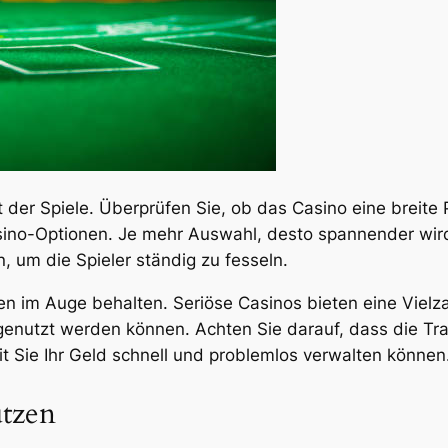
alt der Spiele. Überprüfen Sie, ob das Casino eine breite
ino-Optionen. Je mehr Auswahl, desto spannender wird I
 um die Spieler ständig zu fesseln.
onen im Auge behalten. Seriöse Casinos bieten eine Vie
enutzt werden können. Achten Sie darauf, dass die Tra
t Sie Ihr Geld schnell und problemlos verwalten können
tzen