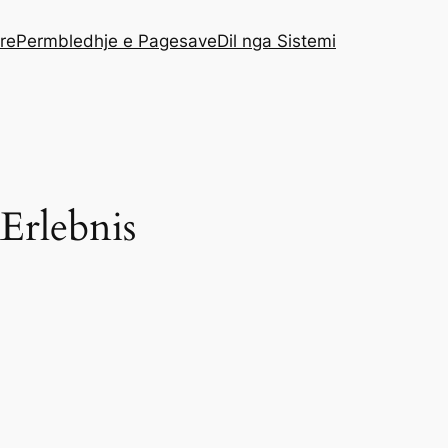
re
Permbledhje e Pagesave
Dil nga Sistemi
Erlebnis