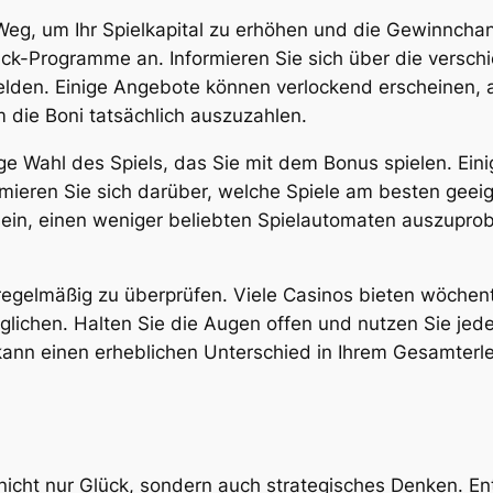
eg, um Ihr Spielkapital zu erhöhen und die Gewinnchan
ck-Programme an. Informieren Sie sich über die versch
den. Einige Angebote können verlockend erscheinen, ab
 die Boni tatsächlich auszuzahlen.
tige Wahl des Spiels, das Sie mit dem Bonus spielen. Ein
ieren Sie sich darüber, welche Spiele am besten geeign
sein, einen weniger beliebten Spielautomaten auszupro
egelmäßig zu überprüfen. Viele Casinos bieten wöchent
glichen. Halten Sie die Augen offen und nutzen Sie jed
kann einen erheblichen Unterschied in Ihrem Gesamter
nicht nur Glück, sondern auch strategisches Denken. Entw