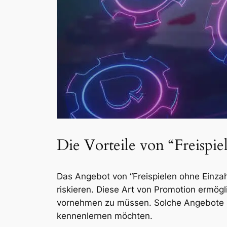
Die Vorteile von “Freispi
Das Angebot von “Freispielen ohne Einzah
riskieren. Diese Art von Promotion ermög
vornehmen zu müssen. Solche Angebote si
kennenlernen möchten.