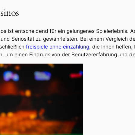
sinos
 ist entscheidend für ein gelungenes Spielerlebnis. A
t und Seriosität zu gewährleisten. Bei einem Vergleich 
schließlich
freispiele ohne einzahlung
, die Ihnen helfen
, um einen Eindruck von der Benutzererfahrung und de