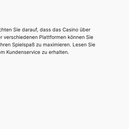
chten Sie darauf, dass das Casino über
der verschiedenen Plattformen können Sie
, Ihren Spielspaß zu maximieren. Lesen Sie
m Kundenservice zu erhalten.