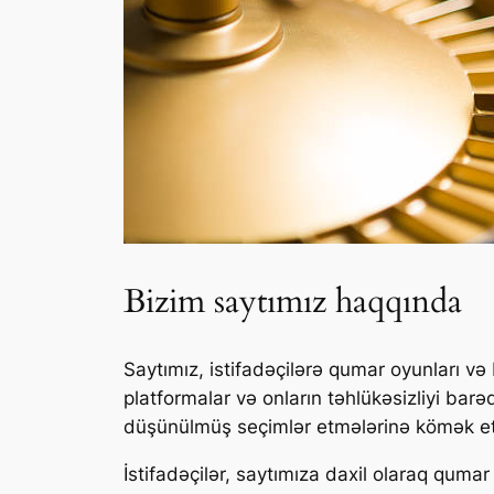
Bizim saytımız haqqında
Saytımız, istifadəçilərə qumar oyunları və
platformalar və onların təhlükəsizliyi ba
düşünülmüş seçimlər etmələrinə kömək e
İstifadəçilər, saytımıza daxil olaraq qumar