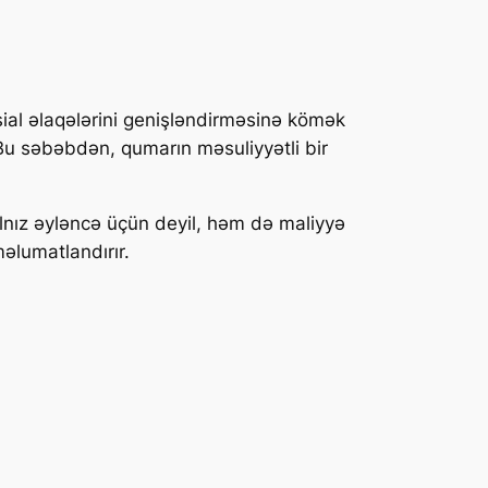
sial əlaqələrini genişləndirməsinə kömək
. Bu səbəbdən, qumarın məsuliyyətli bir
alnız əyləncə üçün deyil, həm də maliyyə
məlumatlandırır.