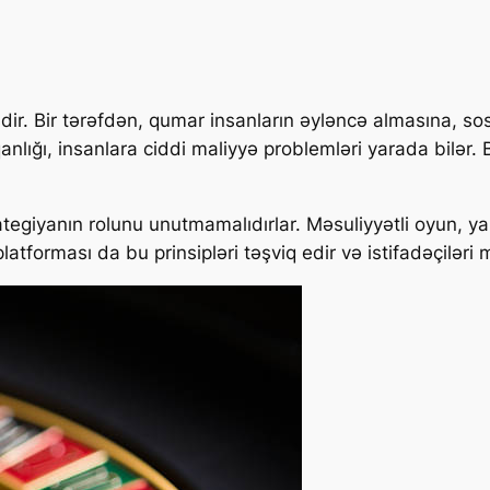
ir. Bir tərəfdən, qumar insanların əyləncə almasına, so
qanlığı, insanlara ciddi maliyyə problemləri yarada bilər
tegiyanın rolunu unutmamalıdırlar. Məsuliyyətli oyun, y
latforması da bu prinsipləri təşviq edir və istifadəçiləri 