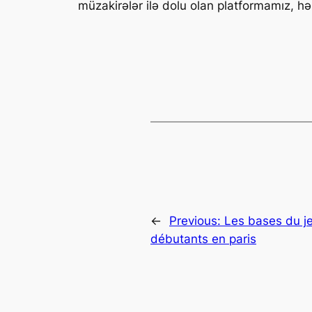
müzakirələr ilə dolu olan platformamız, hə
←
Previous:
Les bases du je
débutants en paris