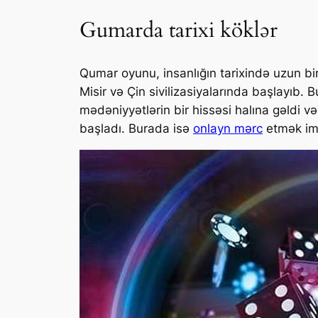
Gumarda tarixi köklər
Qumar oyunu, insanlığın tarixində uzun bir y
Misir və Çin sivilizasiyalarında başlayıb. 
mədəniyyətlərin bir hissəsi halına gəldi 
başladı. Burada isə
onlayn mərc
etmək im