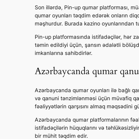
Son illərdə, Pin-up qumar platforması, müa
qumar oyunları təqdim edərək onların diqqəti
məşhurdur. Burada kazino oyunlarından t
Pin-up platformasında istifadəçilər, hər za
təmin edildiyi üçün, şansın ədalətli bölüş
imkanlarına sahibdirlər.
Azərbaycanda qumar qanun
Azərbaycanda qumar oyunları ilə bağlı qan
və qanuni tənzimlənməsi üçün müvafiq qa
fəaliyyətlərin qarşısını almaq məqsədini g
Azərbaycanda qumar platformalarının fəaliy
istifadəçilərin hüquqlarını və təhlükəsizliy
bir mühit təqdim edir.