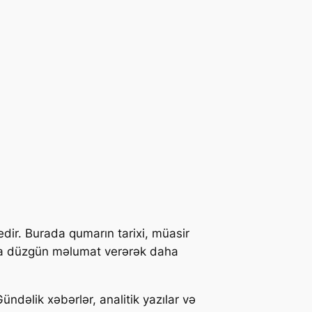
edir. Burada qumarın tarixi, müasir
lara düzgün məlumat verərək daha
ündəlik xəbərlər, analitik yazılar və