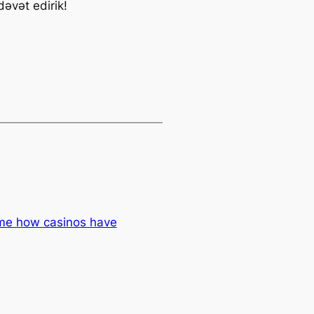
dəvət edirik!
ime how casinos have