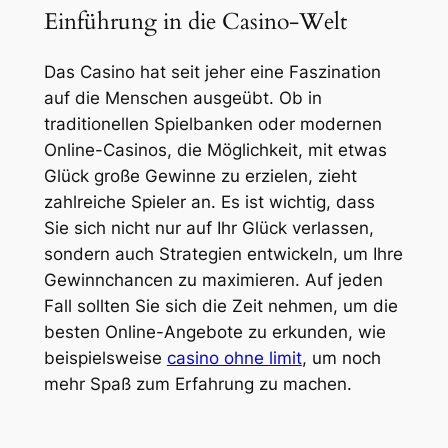
Einführung in die Casino-Welt
Das Casino hat seit jeher eine Faszination
auf die Menschen ausgeübt. Ob in
traditionellen Spielbanken oder modernen
Online-Casinos, die Möglichkeit, mit etwas
Glück große Gewinne zu erzielen, zieht
zahlreiche Spieler an. Es ist wichtig, dass
Sie sich nicht nur auf Ihr Glück verlassen,
sondern auch Strategien entwickeln, um Ihre
Gewinnchancen zu maximieren. Auf jeden
Fall sollten Sie sich die Zeit nehmen, um die
besten Online-Angebote zu erkunden, wie
beispielsweise
casino ohne limit
, um noch
mehr Spaß zum Erfahrung zu machen.