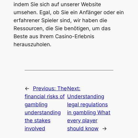
indem Sie sich auf unserer Website
umsehen. Egal, ob Sie ein Anfänger oder ein
erfahrener Spieler sind, wir haben die
Ressourcen, die Sie benötigen, um das
Beste aus Ihrem Casino-Erlebnis
herauszuholen.
←
Previous:
The
Next:
financial risks of
Understanding
gambling
legal regulations
understanding
in gambling What
the stakes
every player
involved
should know
→