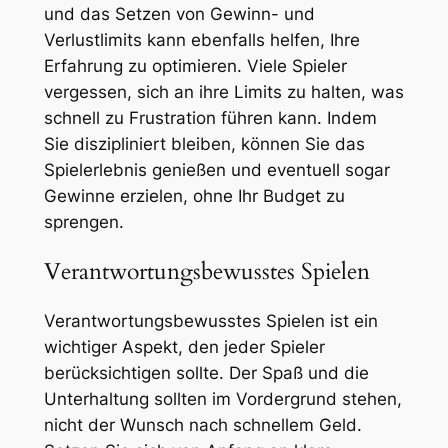
und das Setzen von Gewinn- und
Verlustlimits kann ebenfalls helfen, Ihre
Erfahrung zu optimieren. Viele Spieler
vergessen, sich an ihre Limits zu halten, was
schnell zu Frustration führen kann. Indem
Sie diszipliniert bleiben, können Sie das
Spielerlebnis genießen und eventuell sogar
Gewinne erzielen, ohne Ihr Budget zu
sprengen.
Verantwortungsbewusstes Spielen
Verantwortungsbewusstes Spielen ist ein
wichtiger Aspekt, den jeder Spieler
berücksichtigen sollte. Der Spaß und die
Unterhaltung sollten im Vordergrund stehen,
nicht der Wunsch nach schnellem Geld.