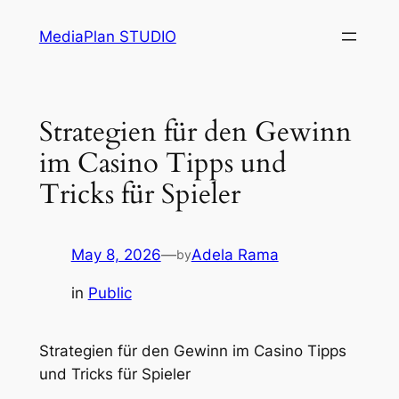
Skip
MediaPlan STUDIO
to
content
Strategien für den Gewinn
im Casino Tipps und
Tricks für Spieler
May 8, 2026
—
Adela Rama
by
in
Public
Strategien für den Gewinn im Casino Tipps
und Tricks für Spieler