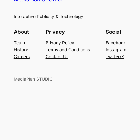
Interactive Publicity & Technology
About
Privacy
Social
Team
Privacy Policy
Facebook
History
Terms and Conditions
Instagram
Careers
Contact Us
Twitter/X
MediaPlan STUDIO