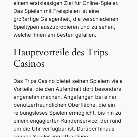
einem erstklassigen Ziel für Online-Spieler.
Das Spielen mit Freispielen ist eine
großartige Gelegenheit, die verschiedenen
Spieltypen auszuprobieren und zu sehen,
welche Ihnen am besten gefallen.
Hauptvorteile des Trips
Casinos
Das Trips Casino bietet seinen Spielern viele
Vorteile, die den Aufenthalt dort besonders
angenehm machen. Angefangen bei einer
benutzerfreundlichen Oberfläche, die ein
reibungsloses Spielen ermöglicht, bis hin zu
einem engagierten Kundenservice, der rund
um die Uhr verfügbar ist. Darüber hinaus
können Spieler von attraktiven