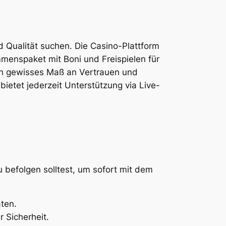
und Qualität suchen. Die Casino-Plattform
menspaket mit Boni und Freispielen für
ein gewisses Maß an Vertrauen und
bietet jederzeit Unterstützung via Live-
du befolgen solltest, um sofort mit dem
aten.
r Sicherheit.