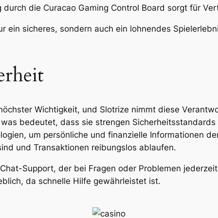
ng durch die Curacao Gaming Control Board sorgt für Ver
ur ein sicheres, sondern auch ein lohnendes Spielerlebn
erheit
 höchster Wichtigkeit, und Slotrize nimmt diese Verantwo
 was bedeutet, dass sie strengen Sicherheitsstandards
ogien, um persönliche und finanzielle Informationen der
 sind und Transaktionen reibungslos ablaufen.
e-Chat-Support, der bei Fragen oder Problemen jederzeit
blich, da schnelle Hilfe gewährleistet ist.