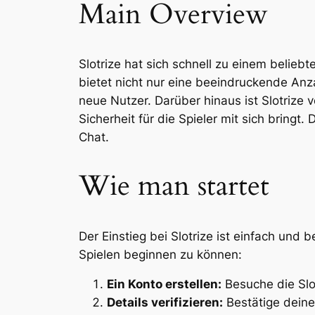
Main Overview
Slotrize hat sich schnell zu einem beliebt
bietet nicht nur eine beeindruckende Anz
neue Nutzer. Darüber hinaus ist Slotrize
Sicherheit für die Spieler mit sich bringt
Chat.
Wie man startet
Der Einstieg bei Slotrize ist einfach und 
Spielen beginnen zu können:
Ein Konto erstellen:
Besuche die Slot
Details verifizieren:
Bestätige deine 