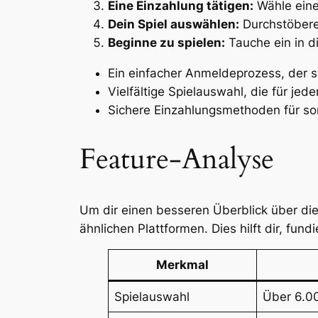
Eine Einzahlung tätigen:
Wähle eine
Dein Spiel auswählen:
Durchstöbere 
Beginne zu spielen:
Tauche ein in d
Ein einfacher Anmeldeprozess, der s
Vielfältige Spielauswahl, die für je
Sichere Einzahlungsmethoden für sor
Feature-Analyse
Um dir einen besseren Überblick über die
ähnlichen Plattformen. Dies hilft dir, fun
Merkmal
Spielauswahl
Über 6.0