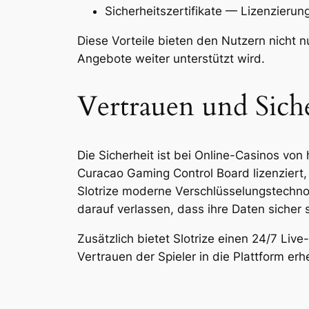
Sicherheitszertifikate — Lizenzieru
Diese Vorteile bieten den Nutzern nicht n
Angebote weiter unterstützt wird.
Vertrauen und Sich
Die Sicherheit ist bei Online-Casinos von
Curacao Gaming Control Board lizenziert,
Slotrize moderne Verschlüsselungstechnol
darauf verlassen, dass ihre Daten sicher
Zusätzlich bietet Slotrize einen 24/7 Liv
Vertrauen der Spieler in die Plattform erhe