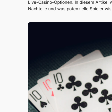
Live-Casino-Optionen. In diesem Artikel we
Nachteile und was potenzielle Spieler wi