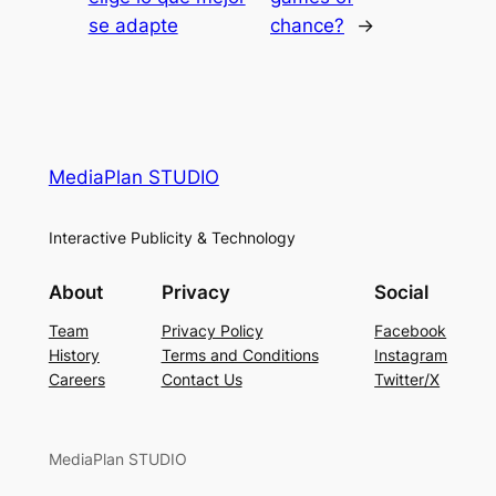
se adapte
chance?
→
MediaPlan STUDIO
Interactive Publicity & Technology
About
Privacy
Social
Team
Privacy Policy
Facebook
History
Terms and Conditions
Instagram
Careers
Contact Us
Twitter/X
MediaPlan STUDIO