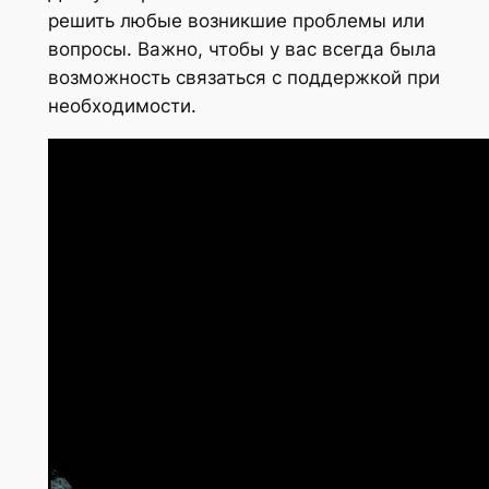
решить любые возникшие проблемы или
вопросы. Важно, чтобы у вас всегда была
возможность связаться с поддержкой при
необходимости.