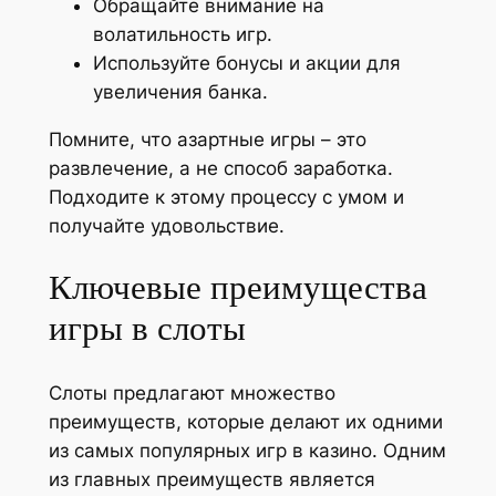
Обращайте внимание на
волатильность игр.
Используйте бонусы и акции для
увеличения банка.
Помните, что азартные игры – это
развлечение, а не способ заработка.
Подходите к этому процессу с умом и
получайте удовольствие.
Ключевые преимущества
игры в слоты
Слоты предлагают множество
преимуществ, которые делают их одними
из самых популярных игр в казино. Одним
из главных преимуществ является