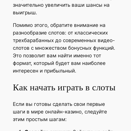
значительно увеличить ваши шансы на
выигрыш.
Помимо этого, обратите внимание на
разнообразие слотов: от классических
трехбарабанных до современных видео-
слотов с множеством бонусных функций.
Это позволит вам найти именно тот
формат, который будет вам наиболее
интересен и прибыльный.
Как начать играть в слоты
Если вы готовы сделать свои первые
шаги в мире онлайн-казино, следуйте
этим простым шагам: