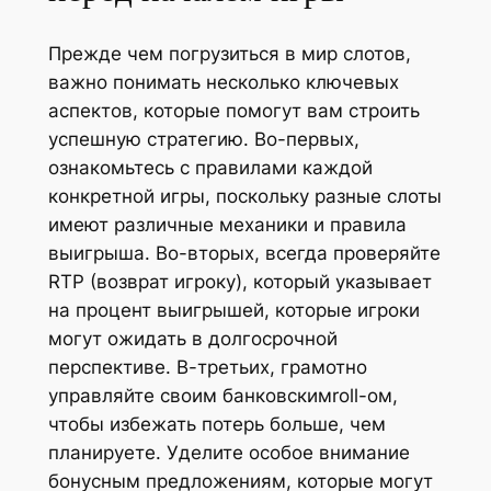
Прежде чем погрузиться в мир слотов,
важно понимать несколько ключевых
аспектов, которые помогут вам строить
успешную стратегию. Во-первых,
ознакомьтесь с правилами каждой
конкретной игры, поскольку разные слоты
имеют различные механики и правила
выигрыша. Во-вторых, всегда проверяйте
RTP (возврат игроку), который указывает
на процент выигрышей, которые игроки
могут ожидать в долгосрочной
перспективе. В-третьих, грамотно
управляйте своим банковскимroll-ом,
чтобы избежать потерь больше, чем
планируете. Уделите особое внимание
бонусным предложениям, которые могут