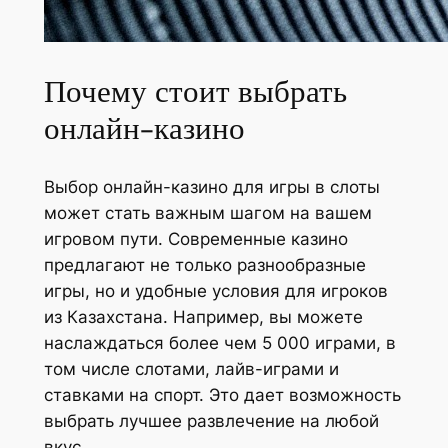
Почему стоит выбрать
онлайн-казино
Выбор онлайн-казино для игры в слоты
может стать важным шагом на вашем
игровом пути. Современные казино
предлагают не только разнообразные
игры, но и удобные условия для игроков
из Казахстана. Например, вы можете
наслаждаться более чем 5 000 играми, в
том числе слотами, лайв-играми и
ставками на спорт. Это дает возможность
выбрать лучшее развлечение на любой
вкус.