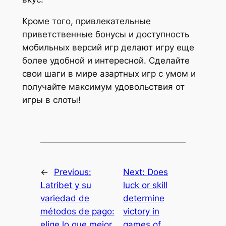
Кроме того, привлекательные
приветственные бонусы и доступность
мобильных версий игр делают игру еще
более удобной и интересной. Сделайте
свои шаги в мире азартных игр с умом и
получайте максимум удовольствия от
игры в слоты!
←
Previous:
Next:
Does
Latribet y su
luck or skill
variedad de
determine
métodos de pago:
victory in
elige lo que mejor
games of