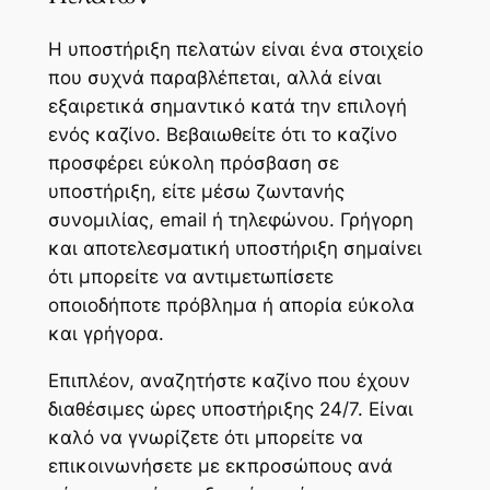
Η υποστήριξη πελατών είναι ένα στοιχείο
που συχνά παραβλέπεται, αλλά είναι
εξαιρετικά σημαντικό κατά την επιλογή
ενός καζίνο. Βεβαιωθείτε ότι το καζίνο
προσφέρει εύκολη πρόσβαση σε
υποστήριξη, είτε μέσω ζωντανής
συνομιλίας, email ή τηλεφώνου. Γρήγορη
και αποτελεσματική υποστήριξη σημαίνει
ότι μπορείτε να αντιμετωπίσετε
οποιοδήποτε πρόβλημα ή απορία εύκολα
και γρήγορα.
Επιπλέον, αναζητήστε καζίνο που έχουν
διαθέσιμες ώρες υποστήριξης 24/7. Είναι
καλό να γνωρίζετε ότι μπορείτε να
επικοινωνήσετε με εκπροσώπους ανά