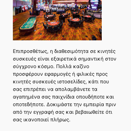
Επιπροσθέτως, η διαθεσιμότητα σε κινητές
συσκευές είναι εξαιρετικά σημαντική στον
σύγχρονο κόσμο. Πολλά καζίνο
προσφέρουν εφαρμογές ή φιλικές προς
κινητές συσκευές ιστοσελίδες, κάτι που
σας επιτρέπει να απολαμβάνετε τα
αγαπημένα σας παιχνίδια οπουδήποτε και
οποτεδήποτε. Δοκιμάστε την εμπειρία πριν
από την εγγραφή σας και βεβαιωθείτε ότι
σας ικανοποιεί πλήρως.