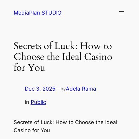
Skip
MediaPlan STUDIO
to
content
Secrets of Luck: How to
Choose the Ideal Casino
for You
Dec 3, 2025
—
Adela Rama
by
in
Public
Secrets of Luck: How to Choose the Ideal
Casino for You