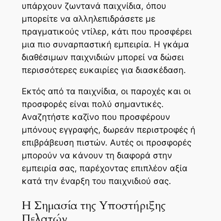
υπάρχουν ζωντανά παιχνίδια, όπου
μπορείτε να αλληλεπιδράσετε με
πραγματικούς ντίλερ, κάτι που προσφέρει
μια πιο συναρπαστική εμπειρία. Η γκάμα
διαθέσιμων παιχνιδιών μπορεί να δώσει
περισσότερες ευκαιρίες για διασκέδαση.
Εκτός από τα παιχνίδια, οι παροχές και οι
προσφορές είναι πολύ σημαντικές.
Αναζητήστε καζίνο που προσφέρουν
μπόνους εγγραφής, δωρεάν περιστροφές ή
επιβράβευση πιστών. Αυτές οι προσφορές
μπορούν να κάνουν τη διαφορά στην
εμπειρία σας, παρέχοντας επιπλέον αξία
κατά την έναρξη του παιχνιδιού σας.
Η Σημασία της Υποστήριξης
Πελατών