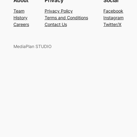
About
Privacy
Social
Team
Privacy Policy
Facebook
History
Terms and Conditions
Instagram
Careers
Contact Us
Twitter/X
MediaPlan STUDIO