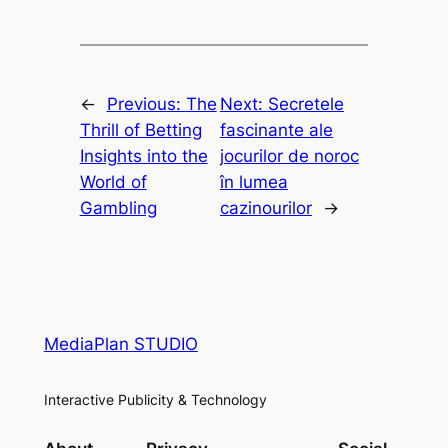
←
Previous:
The
Next:
Secretele
Thrill of Betting
fascinante ale
Insights into the
jocurilor de noroc
World of
în lumea
Gambling
cazinourilor
→
MediaPlan STUDIO
Interactive Publicity & Technology