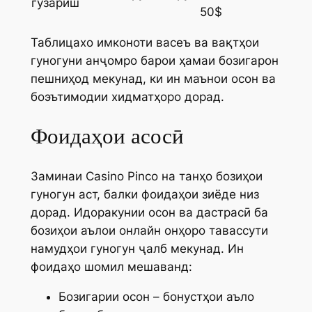
гузариш
50$
Таблицахо имконоти васеъ ва вақтҳои
гуногуни анҷомро барои ҳамаи бозигарон
пешниҳод мекунад, ки ин маънои осон ва
боэътимодии хидматҳоро дорад.
Фоидаҳои асосӣ
Заминаи Casino Pinco на танҳо бозиҳои
гуногун аст, балки фоидаҳои зиёде низ
дорад. Идоракунии осон ва дастрасӣ ба
бозиҳои аълои онлайн онҳоро тавассути
намудҳои гуногун ҷалб мекунад. Ин
фоидаҳо шомил мешаванд:
Бозигарии осон – бонустҳои аъло