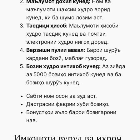
Маълумот дохил кунед:
Ном ва
маълумоти шахсии худро ворид
кунед, ки ба шумо лозим аст.
Тасдиқи ҳисоб:
Маълумоти ҳисоби
худро тасдиқ кунед ва почтаи
электронии худро нигоҳ доред.
Варзиши пулии аввал:
Барои шурўъ
кардани бозӣ, маблағ гузоред.
Бозии худро интихоб кунед:
Аз зиёда
аз 5000 бозиҳо интихоб кунед ва ба
бозиҳо шурӯъ кунед.
Сабти ном осон ва зуд аст.
Дастрасии фаврии хуби бозиҳо.
Бонустҳои аъло барои бозигарони
нав.
Имконоти вуруд ва ихроҷ