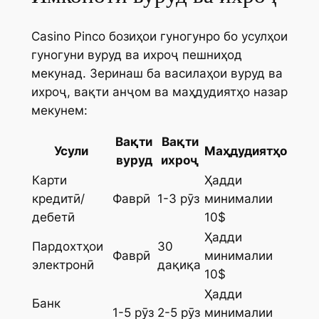
Casino Pinco бозиҳои гуногунро бо усулҳои
гуногуни вуруд ва ихроҷ пешниҳод
мекунад. Зеринаш ба василаҳои вуруд ва
ихроҷ, вақти анҷом ва маҳдудиятҳо назар
мекунем:
Вақти
Вақти
Усули
Маҳдудиятҳо
вуруд
ихроҷ
Карти
Ҳадди
кредитӣ/
Фаврӣ
1-3 рӯз
минималии
дебетӣ
10$
Ҳадди
Пардохтҳои
30
Фаврӣ
минималии
электронӣ
дақиқа
10$
Ҳадди
Банк
1-5 рӯз
2-5 рӯз
минималии