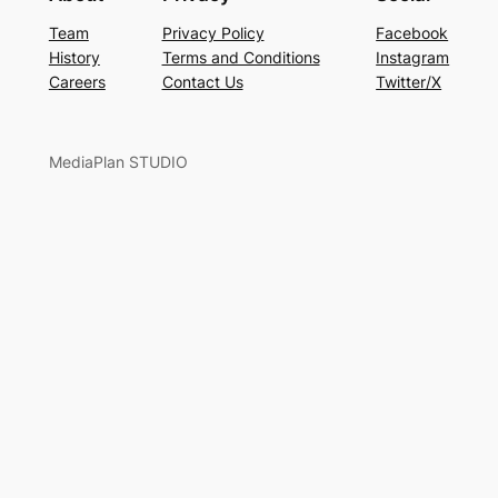
Team
Privacy Policy
Facebook
History
Terms and Conditions
Instagram
Careers
Contact Us
Twitter/X
MediaPlan STUDIO