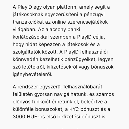
A PlayID egy olyan platform, amely segít a
játékosoknak egyszerűsíteni a pénzügyi
tranzakciókat az online szerencsejátékok
világában. Az alacsony banki
korlátozásokkal szemben a PlayID célja,
hogy hidat képezzen a játékosok és a
szolgáltatók között. A PlayID felhasználói
könnyedén kezelhetik pénzügyeiket, legyen
szó letétekről, kifizetésekről vagy bónuszok
igénybevételéről.
A rendszer egyszerű, felhasználóbarát
felületén gyorsan navigálhatunk, és számos
előnyös funkciót érhetünk el, beleértve a
különféle bónuszokat, a KYC bónuszt és a
3000 HUF-os első befizetési bónuszt is.