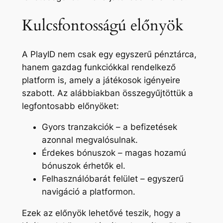
Kulcsfontosságú előnyök
A PlayID nem csak egy egyszerű pénztárca,
hanem gazdag funkciókkal rendelkező
platform is, amely a játékosok igényeire
szabott. Az alábbiakban összegyűjtöttük a
legfontosabb előnyöket:
Gyors tranzakciók – a befizetések
azonnal megvalósulnak.
Érdekes bónuszok – magas hozamú
bónuszok érhetők el.
Felhasználóbarát felület – egyszerű
navigáció a platformon.
Ezek az előnyök lehetővé teszik, hogy a