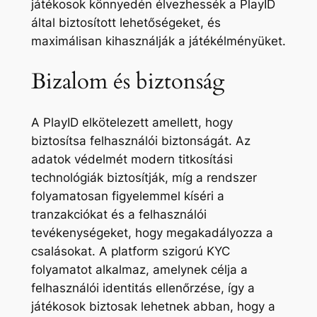
játékosok könnyedén élvezhessék a PlayID
által biztosított lehetőségeket, és
maximálisan kihasználják a játékélményüket.
Bizalom és biztonság
A PlayID elkötelezett amellett, hogy
biztosítsa felhasználói biztonságát. Az
adatok védelmét modern titkosítási
technológiák biztosítják, míg a rendszer
folyamatosan figyelemmel kíséri a
tranzakciókat és a felhasználói
tevékenységeket, hogy megakadályozza a
csalásokat. A platform szigorú KYC
folyamatot alkalmaz, amelynek célja a
felhasználói identitás ellenőrzése, így a
játékosok biztosak lehetnek abban, hogy a