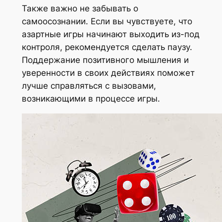
Также важно не забывать о
самоосознании. Если вы чувствуете, что
азартные игры начинают выходить из-под
контроля, рекомендуется сделать паузу.
Поддержание позитивного мышления и
уверенности в своих действиях поможет
лучше справляться с вызовами,
возникающими в процессе игры.