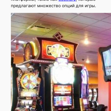
предлагают множество опций для игры.