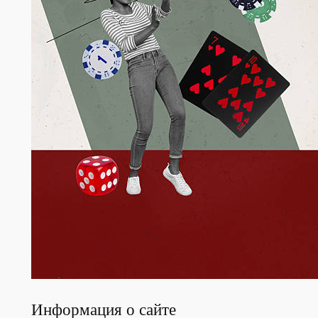
Информация о сайте