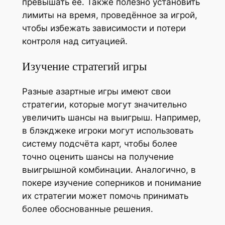
превышать её. Также полезно установить
лимиты на время, проведённое за игрой,
чтобы избежать зависимости и потери
контроля над ситуацией.
Изучение стратегий игры
Разные азартные игры имеют свои
стратегии, которые могут значительно
увеличить шансы на выигрыш. Например,
в блэкджеке игроки могут использовать
систему подсчёта карт, чтобы более
точно оценить шансы на получение
выигрышной комбинации. Аналогично, в
покере изучение соперников и понимание
их стратегии может помочь принимать
более обоснованные решения.