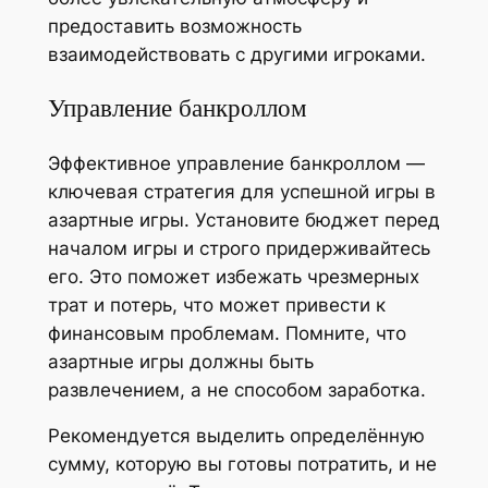
предоставить возможность
взаимодействовать с другими игроками.
Управление банкроллом
Эффективное управление банкроллом —
ключевая стратегия для успешной игры в
азартные игры. Установите бюджет перед
началом игры и строго придерживайтесь
его. Это поможет избежать чрезмерных
трат и потерь, что может привести к
финансовым проблемам. Помните, что
азартные игры должны быть
развлечением, а не способом заработка.
Рекомендуется выделить определённую
сумму, которую вы готовы потратить, и не