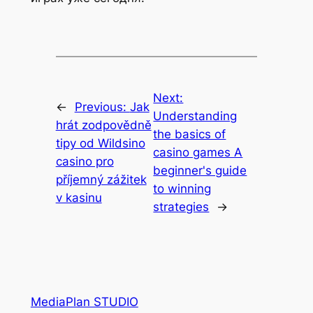
Next:
←
Previous:
Jak
Understanding
hrát zodpovědně
the basics of
tipy od Wildsino
casino games A
casino pro
beginner's guide
příjemný zážitek
to winning
v kasinu
strategies
→
MediaPlan STUDIO