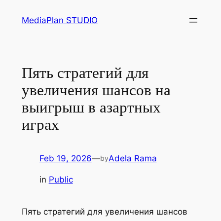
Skip
MediaPlan STUDIO
to
content
Пять стратегий для
увеличения шансов на
выигрыш в азартных
играх
Feb 19, 2026
—
Adela Rama
by
in
Public
Пять стратегий для увеличения шансов