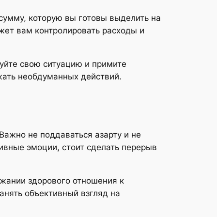
сумму, которую вы готовы выделить на
ожет вам контролировать расходы и
руйте свою ситуацию и примите
жать необдуманных действий.
Важно не поддаваться азарту и не
тивные эмоции, стоит сделать перерыв
ржании здорового отношения к
нять объективный взгляд на