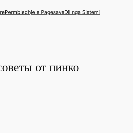
re
Permbledhje e Pagesave
Dil nga Sistemi
советы от пинко