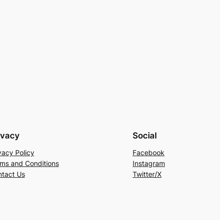
ivacy
Social
vacy Policy
Facebook
ms and Conditions
Instagram
tact Us
Twitter/X