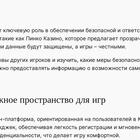
т ключевую роль в обеспечении безопасной и ответ
такие как Пинко Казино, которое предлагает прозра
аши данные будут защищены, а игры – честными.
ывы других игроков и изучить, какие меры безопасн
жно предоставлять информацию о возможности само
жное пространство для игр
н-платформа, ориентированная на пользователей в 
экджек, обеспечивая легкость регистрации и мгнов
денциальности, что делает игру комфортной.