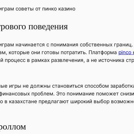
грам советы от пинко казино
грового поведения
играм начинается с понимания собственных границ.
мам, которые они готовы потратить. Платформа
pinco
й процесс в рамках развлечения, а не источника стр
ные игры не должны становиться способом заработка
 финансовых проблем. Это понимание поможет снизи
но в казахстане предлагают широкий выбор возможно
роллом