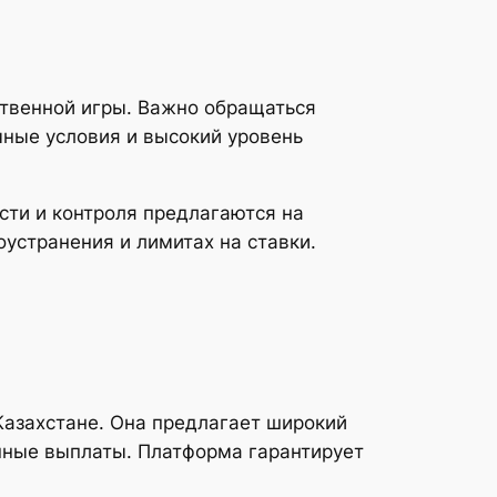
ственной игры. Важно обращаться
чные условия и высокий уровень
ости и контроля предлагаются на
устранения и лимитах на ставки.
Казахстане. Она предлагает широкий
енные выплаты. Платформа гарантирует