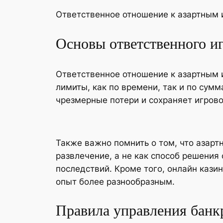
Ответственное отношение к азартным и
Основы ответственного и
Ответственное отношение к азартным 
лимиты, как по времени, так и по сум
чрезмерные потери и сохраняет игрово
Также важно помнить о том, что азарт
развлечение, а не как способ решения
последствий. Кроме того, онлайн кази
опыт более разнообразным.
Правила управления банк