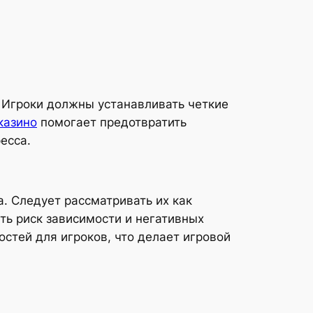
 Игроки должны устанавливать четкие
 казино
помогает предотвратить
есса.
. Следует рассматривать их как
ть риск зависимости и негативных
стей для игроков, что делает игровой