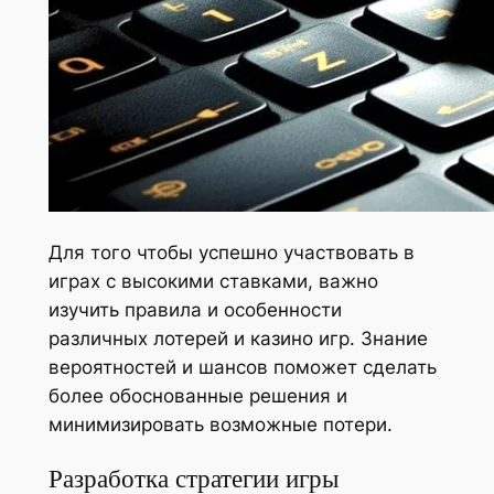
Для того чтобы успешно участвовать в
играх с высокими ставками, важно
изучить правила и особенности
различных лотерей и казино игр. Знание
вероятностей и шансов поможет сделать
более обоснованные решения и
минимизировать возможные потери.
Разработка стратегии игры