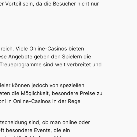
Vorteil sein, da die Besucher nicht nur
reich. Viele Online-Casinos bieten
iese Angebote geben den Spielern die
 Treueprogramme sind weit verbreitet und
ieler können jedoch von speziellen
ieten die Möglichkeit, besondere Preise zu
i in Online-Casinos in der Regel
tscheidung sind, ob man online oder
oft besondere Events, die ein