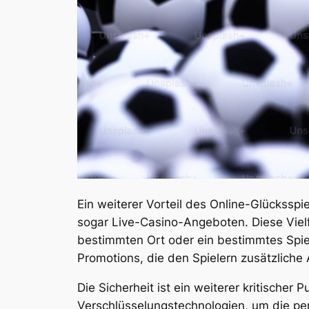
Ein weiterer Vorteil des Online-Glücksspie
sogar Live-Casino-Angeboten. Diese Vielf
bestimmten Ort oder ein bestimmtes Spiel
Promotions, die den Spielern zusätzliche 
Die Sicherheit ist ein weiterer kritisch
Verschlüsselungstechnologien, um die per