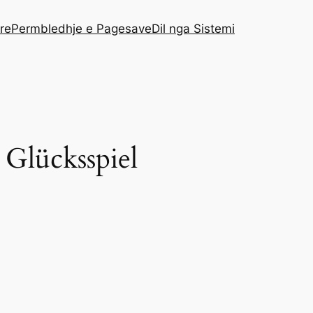
re
Permbledhje e Pagesave
Dil nga Sistemi
 Glücksspiel