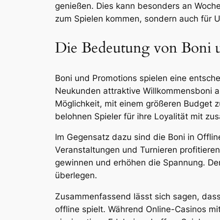
genießen. Dies kann besonders an Wochen
zum Spielen kommen, sondern auch für Un
Die Bedeutung von Boni 
Boni und Promotions spielen eine entsche
Neukunden attraktive Willkommensboni an,
Möglichkeit, mit einem größeren Budget 
belohnen Spieler für ihre Loyalität mit zu
Im Gegensatz dazu sind die Boni in Offlin
Veranstaltungen und Turnieren profitieren
gewinnen und erhöhen die Spannung. Denn
überlegen.
Zusammenfassend lässt sich sagen, dass 
offline spielt. Während Online-Casinos mi