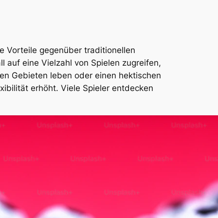
e Vorteile gegenüber traditionellen
l auf eine Vielzahl von Spielen zugreifen,
hen Gebieten leben oder einen hektischen
bilität erhöht. Viele Spieler entdecken