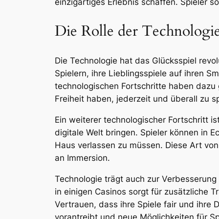
einzigartiges Erlebnis schaffen. Spieler 
Die Rolle der Technologie
Die Technologie hat das Glücksspiel revo
Spielern, ihre Lieblingsspiele auf ihren 
technologischen Fortschritte haben dazu
Freiheit haben, jederzeit und überall zu s
Ein weiterer technologischer Fortschritt i
digitale Welt bringen. Spieler können in 
Haus verlassen zu müssen. Diese Art von 
an Immersion.
Technologie trägt auch zur Verbesserung
in einigen Casinos sorgt für zusätzliche 
Vertrauen, dass ihre Spiele fair und ihre 
vorantreibt und neue Möglichkeiten für Spi