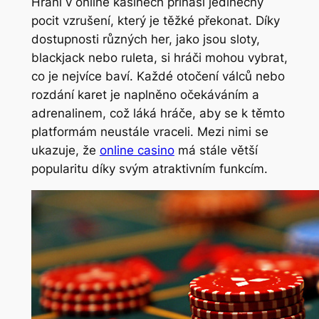
Hraní v online kasinech přináší jedinečný
pocit vzrušení, který je těžké překonat. Díky
dostupnosti různých her, jako jsou sloty,
blackjack nebo ruleta, si hráči mohou vybrat,
co je nejvíce baví. Každé otočení válců nebo
rozdání karet je naplněno očekáváním a
adrenalinem, což láká hráče, aby se k těmto
platformám neustále vraceli. Mezi nimi se
ukazuje, že
online casino
má stále větší
popularitu díky svým atraktivním funkcím.