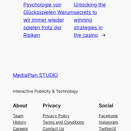
Psychologie von
Unlocking the
Glücksspielen Warum
secrets to
wir immer wieder
winning
spielen trotz der
strategies in
Risiken
the casino
→
MediaPlan STUDIO
Interactive Publicity & Technology
About
Privacy
Social
Team
Privacy Policy
Facebook
History
Terms and Conditions
Instagram
Careers
Contact Us
Twitter/X