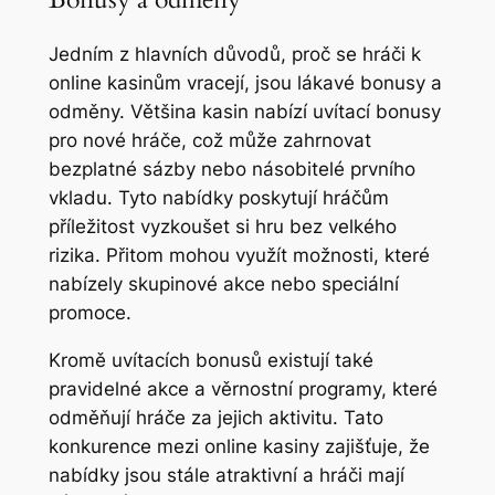
Jedním z hlavních důvodů, proč se hráči k
online kasinům vracejí, jsou lákavé bonusy a
odměny. Většina kasin nabízí uvítací bonusy
pro nové hráče, což může zahrnovat
bezplatné sázby nebo násobitelé prvního
vkladu. Tyto nabídky poskytují hráčům
příležitost vyzkoušet si hru bez velkého
rizika. Přitom mohou využít možnosti, které
nabízely skupinové akce nebo speciální
promoce.
Kromě uvítacích bonusů existují také
pravidelné akce a věrnostní programy, které
odměňují hráče za jejich aktivitu. Tato
konkurence mezi online kasiny zajišťuje, že
nabídky jsou stále atraktivní a hráči mají