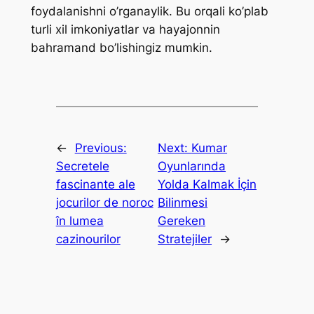
foydalanishni o’rganaylik. Bu orqali ko’plab
turli xil imkoniyatlar va hayajonnin
bahramand bo’lishingiz mumkin.
←
Previous:
Next:
Kumar
Secretele
Oyunlarında
fascinante ale
Yolda Kalmak İçin
jocurilor de noroc
Bilinmesi
în lumea
Gereken
cazinourilor
Stratejiler
→