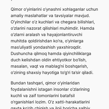
Qimor o’yinlarini o’ynashni xohlaganlar uchun
amaliy maslahatlar va tavsiyalar mavjud.
O’yinchilar o’z kuchlari va chegara bilishlari,
o’zlarini nazorat qilishlari muhimdir. Hamda
o’zlarni aralash va hayajonlantiruvchi
muhitda qoldirishdan ko’ra, o’yinlarga
mas’uliyatli yondashish yaxshiroqdir.
Dushuncha qilmoq hamda qiyinchiliklarga
duch kelishdan oldin ehtiyotkor bo’lish,
masalan, vaqt va mablag’ni boshqarish,
o’zining shaxsiy hayotiga to’g’ri ta’sir qiladi.
Bundan tashqari, qimor o’yinlaridan
foydalanishni istagan insonlar o’zlarining
kuchli va zaif tomonlarini batafsil
o’rganishlari lozim. O’z xatti-harakatlarini
qayta ko’rib chiqish va iloji boricha salbiy