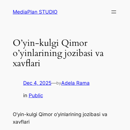
Skip
MediaPlan STUDIO
to
content
O’yin-kulgi Qimor
o’yinlarining jozibasi va
xavflari
Dec 4, 2025
—
Adela Rama
by
in
Public
O’yin-kulgi Qimor o’yinlarining jozibasi va
xavflari