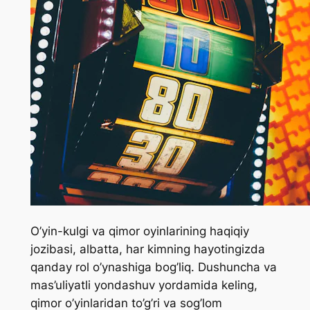
O’yin-kulgi va qimor oyinlarining haqiqiy
jozibasi, albatta, har kimning hayotingizda
qanday rol o’ynashiga bog’liq. Dushuncha va
mas’uliyatli yondashuv yordamida keling,
qimor o’yinlaridan to’g’ri va sog’lom