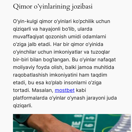
Qimor o’yinlarining jozibasi
O’yin-kulgi qimor o’yinlari ko’pchilik uchun
qiziqarli va hayajonli bo’lib, ularda
muvaffaqiyat qozonish umidi odamlarni
o’ziga jalb etadi. Har bir qimor o’yinida
o’yinchilar uchun imkoniyatlar va tuzoqlar
bir-biri bilan bog’langan. Bu o’yinlar nafaqat
moliyaviy foyda olish, balki jamoa muhitida
raqobatlashish imkoniyatini ham taqdim
etadi, bu esa ko’plab insonlarni o’ziga
tortadi. Masalan,
mostbet
kabi
platformalarda o’yinlar o’ynash jarayoni juda
qiziqarli.