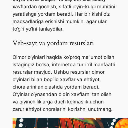
xavflardan qochish, sifatli o’yin-kulgi muhitini
yaratishga yordam beradi. Har bir kishi o’z
maqsadlariga erishishi mumkin, agar ular
to’g’ri yo’lni tanlaydilar.
Veb-sayt va yordam resurslari
Qimor o’yinlari haqida ko’proq ma’lumot olish
istagingiz bo’lsa, internetda turli xil manfaatli
resurslar mavjud. Ushbu resurslar qimor
o’yinlari bilan bog‘liq xavflar va ehtiyot
choralarini aniqlashda yordam beradi.
O’yinlar o’ynashdan oldin xavflarni tan olish
va qiyinchiliklarga duch kelmaslik uchun
zarur ehtiyot choralarini ko’rishni unutmang.