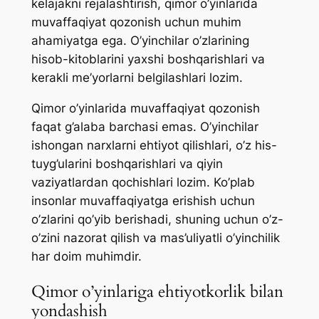
kelajakni rejalashtirish, qimor o’yinlarida
muvaffaqiyat qozonish uchun muhim
ahamiyatga ega. O’yinchilar o’zlarining
hisob-kitoblarini yaxshi boshqarishlari va
kerakli me’yorlarni belgilashlari lozim.
Qimor o’yinlarida muvaffaqiyat qozonish
faqat g’alaba barchasi emas. O’yinchilar
ishongan narxlarni ehtiyot qilishlari, o’z his-
tuyg’ularini boshqarishlari va qiyin
vaziyatlardan qochishlari lozim. Ko’plab
insonlar muvaffaqiyatga erishish uchun
o’zlarini qo’yib berishadi, shuning uchun o’z-
o’zini nazorat qilish va mas’uliyatli o’yinchilik
har doim muhimdir.
Qimor o’yinlariga ehtiyotkorlik bilan
yondashish