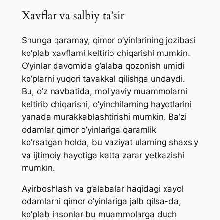
Xavflar va salbiy ta’sir
Shunga qaramay, qimor o’yinlarining jozibasi
ko’plab xavflarni keltirib chiqarishi mumkin.
O’yinlar davomida g’alaba qozonish umidi
ko’plarni yuqori tavakkal qilishga undaydi.
Bu, o’z navbatida, moliyaviy muammolarni
keltirib chiqarishi, o’yinchilarning hayotlarini
yanada murakkablashtirishi mumkin. Ba’zi
odamlar qimor o’yinlariga qaramlik
ko’rsatgan holda, bu vaziyat ularning shaxsiy
va ijtimoiy hayotiga katta zarar yetkazishi
mumkin.
Ayirboshlash va g’alabalar haqidagi xayol
odamlarni qimor o’yinlariga jalb qilsa-da,
ko’plab insonlar bu muammolarga duch