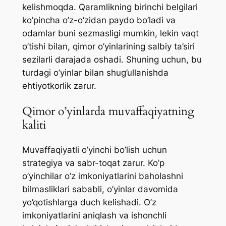
kelishmoqda. Qaramlikning birinchi belgilari
ko’pincha o’z-o’zidan paydo bo’ladi va
odamlar buni sezmasligi mumkin, lekin vaqt
o’tishi bilan, qimor o’yinlarining salbiy ta’siri
sezilarli darajada oshadi. Shuning uchun, bu
turdagi o’yinlar bilan shug’ullanishda
ehtiyotkorlik zarur.
Qimor o’yinlarda muvaffaqiyatning
kaliti
Muvaffaqiyatli o’yinchi bo’lish uchun
strategiya va sabr-toqat zarur. Ko’p
o’yinchilar o’z imkoniyatlarini baholashni
bilmasliklari sababli, o’yinlar davomida
yo’qotishlarga duch kelishadi. O’z
imkoniyatlarini aniqlash va ishonchli