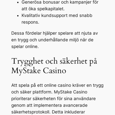
Generösa bonusar och kampanjer för
att öka spelkapitalet.
Kvalitativ kundsupport med snabb
respons.
Dessa fördelar hjälper spelare att njuta av
en trygg och underhållande miljö när de
spelar online.
Trygghet och säkerhet på
MyStake Casino
Att spela på ett online casino kräver en trygg
och säker plattform. MyStake Casino
prioriterar säkerheten för sina användare
genom att implementera avancerade
säkerhetsprotokoll. Detta inkluderar