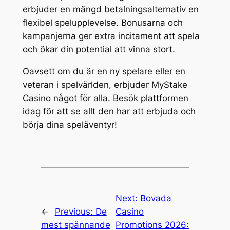
erbjuder en mängd betalningsalternativ en
flexibel spelupplevelse. Bonusarna och
kampanjerna ger extra incitament att spela
och ökar din potential att vinna stort.
Oavsett om du är en ny spelare eller en
veteran i spelvärlden, erbjuder MyStake
Casino något för alla. Besök plattformen
idag för att se allt den har att erbjuda och
börja dina speläventyr!
Next:
Bovada
←
Previous:
De
Casino
mest spännande
Promotions 2026: