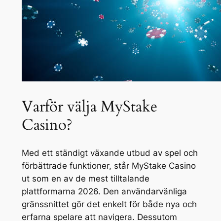
Varför välja MyStake
Casino?
Med ett ständigt växande utbud av spel och
förbättrade funktioner, står MyStake Casino
ut som en av de mest tilltalande
plattformarna 2026. Den användarvänliga
gränssnittet gör det enkelt för både nya och
erfarna spelare att navigera. Dessutom