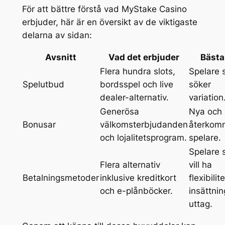
För att bättre förstå vad MyStake Casino
erbjuder, här är en översikt av de viktigaste
delarna av sidan:
Avsnitt
Vad det erbjuder
Bästa
Flera hundra slots,
Spelare
Spelutbud
bordsspel och live
söker
dealer-alternativ.
variation
Generösa
Nya och
Bonusar
välkomsterbjudanden
återkom
och lojalitetsprogram.
spelare.
Spelare
Flera alternativ
vill ha
Betalningsmetoder
inklusive kreditkort
flexibilite
och e-plånböcker.
insättni
uttag.