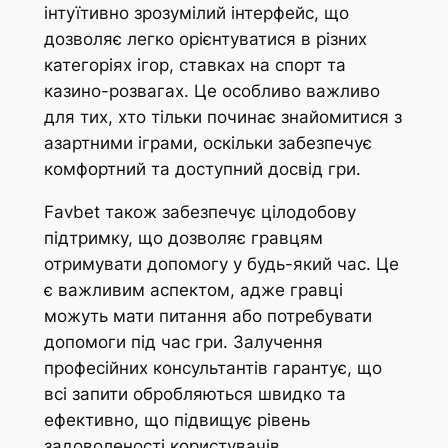
інтуїтивно зрозумілий інтерфейс, що
дозволяє легко орієнтуватися в різних
категоріях ігор, ставках на спорт та
казино-розвагах. Це особливо важливо
для тих, хто тільки починає знайомитися з
азартними іграми, оскільки забезпечує
комфортний та доступний досвід гри.
Favbet також забезпечує цілодобову
підтримку, що дозволяє гравцям
отримувати допомогу у будь-який час. Це
є важливим аспектом, адже гравці
можуть мати питання або потребувати
допомоги під час гри. Залучення
професійних консультантів гарантує, що
всі запити обробляються швидко та
ефективно, що підвищує рівень
задоволеності користувачів.