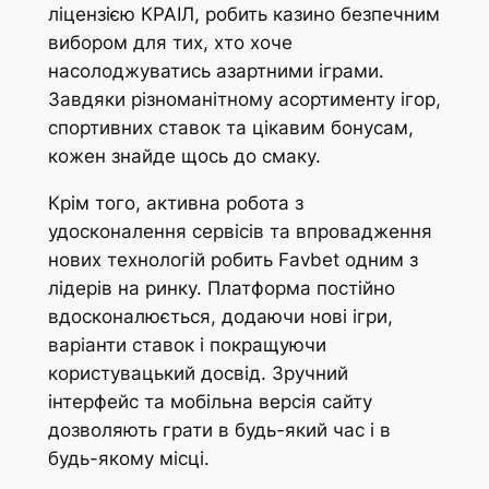
ліцензією КРАІЛ, робить казино безпечним
вибором для тих, хто хоче
насолоджуватись азартними іграми.
Завдяки різноманітному асортименту ігор,
спортивних ставок та цікавим бонусам,
кожен знайде щось до смаку.
Крім того, активна робота з
удосконалення сервісів та впровадження
нових технологій робить Favbet одним з
лідерів на ринку. Платформа постійно
вдосконалюється, додаючи нові ігри,
варіанти ставок і покращуючи
користувацький досвід. Зручний
інтерфейс та мобільна версія сайту
дозволяють грати в будь-який час і в
будь-якому місці.