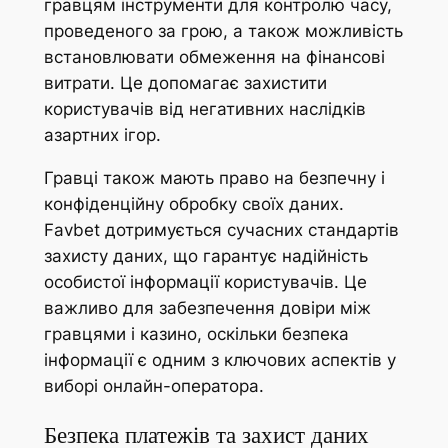
гравцям інструменти для контролю часу,
проведеного за грою, а також можливість
встановлювати обмеження на фінансові
витрати. Це допомагає захистити
користувачів від негативних наслідків
азартних ігор.
Гравці також мають право на безпечну і
конфіденційну обробку своїх даних.
Favbet дотримується сучасних стандартів
захисту даних, що гарантує надійність
особистої інформації користувачів. Це
важливо для забезпечення довіри між
гравцями і казино, оскільки безпека
інформації є одним з ключових аспектів у
виборі онлайн-оператора.
Безпека платежів та захист даних