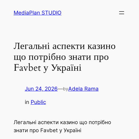
Skip
MediaPlan STUDIO
to
content
Легальні аспекти казино
що потрібно знати про
Favbet у Україні
Jun 24, 2026
—
Adela Rama
by
in
Public
Легальні аспекти казино що потрібно
знати про Favbet у Україні