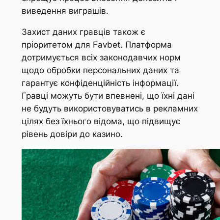
виведення виграшів.
Захист даних гравців також є
пріоритетом для Favbet. Платформа
дотримується всіх законодавчих норм
щодо обробки персональних даних та
гарантує конфіденційність інформації.
Гравці можуть бути впевнені, що їхні дані
не будуть використовуватись в рекламних
цілях без їхнього відома, що підвищує
рівень довіри до казино.