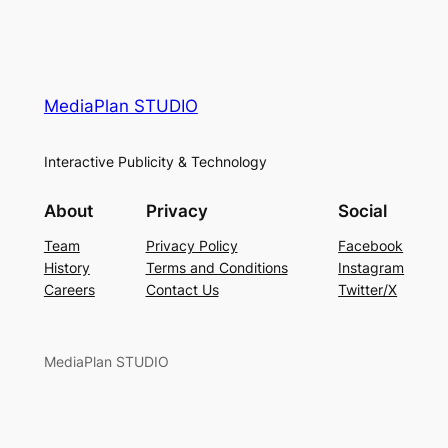
MediaPlan STUDIO
Interactive Publicity & Technology
About
Privacy
Social
Team
Privacy Policy
Facebook
History
Terms and Conditions
Instagram
Careers
Contact Us
Twitter/X
MediaPlan STUDIO