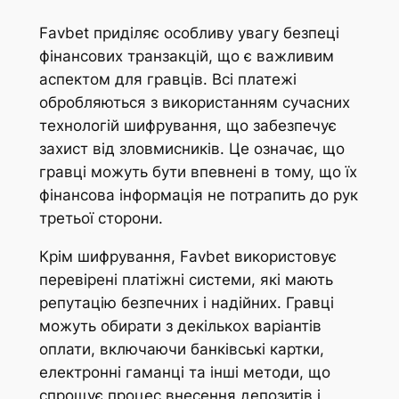
Favbet приділяє особливу увагу безпеці
фінансових транзакцій, що є важливим
аспектом для гравців. Всі платежі
обробляються з використанням сучасних
технологій шифрування, що забезпечує
захист від зловмисників. Це означає, що
гравці можуть бути впевнені в тому, що їх
фінансова інформація не потрапить до рук
третьої сторони.
Крім шифрування, Favbet використовує
перевірені платіжні системи, які мають
репутацію безпечних і надійних. Гравці
можуть обирати з декількох варіантів
оплати, включаючи банківські картки,
електронні гаманці та інші методи, що
спрощує процес внесення депозитів і