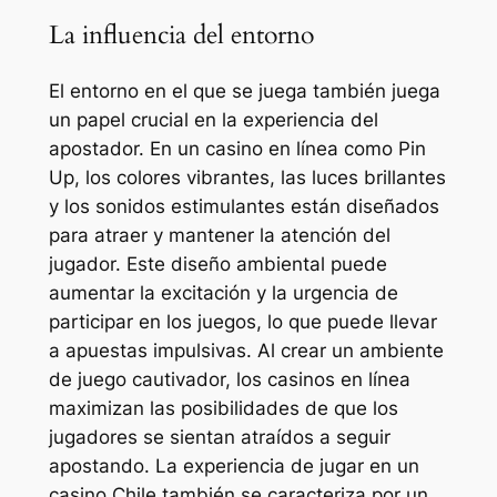
La influencia del entorno
El entorno en el que se juega también juega
un papel crucial en la experiencia del
apostador. En un casino en línea como Pin
Up, los colores vibrantes, las luces brillantes
y los sonidos estimulantes están diseñados
para atraer y mantener la atención del
jugador. Este diseño ambiental puede
aumentar la excitación y la urgencia de
participar en los juegos, lo que puede llevar
a apuestas impulsivas. Al crear un ambiente
de juego cautivador, los casinos en línea
maximizan las posibilidades de que los
jugadores se sientan atraídos a seguir
apostando. La experiencia de jugar en un
casino Chile también se caracteriza por un