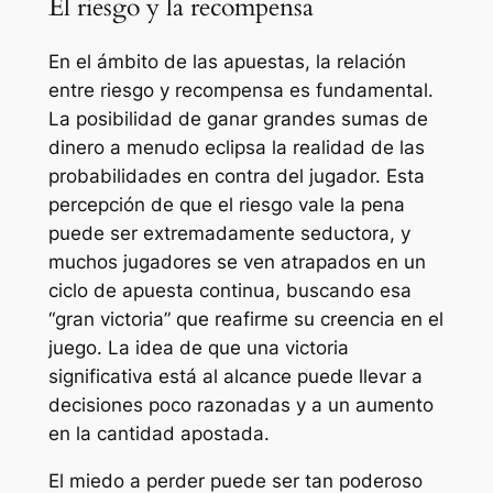
El riesgo y la recompensa
En el ámbito de las apuestas, la relación
entre riesgo y recompensa es fundamental.
La posibilidad de ganar grandes sumas de
dinero a menudo eclipsa la realidad de las
probabilidades en contra del jugador. Esta
percepción de que el riesgo vale la pena
puede ser extremadamente seductora, y
muchos jugadores se ven atrapados en un
ciclo de apuesta continua, buscando esa
“gran victoria” que reafirme su creencia en el
juego. La idea de que una victoria
significativa está al alcance puede llevar a
decisiones poco razonadas y a un aumento
en la cantidad apostada.
El miedo a perder puede ser tan poderoso