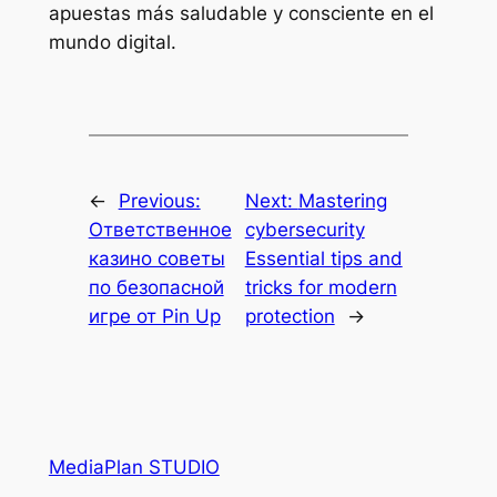
apuestas más saludable y consciente en el
mundo digital.
←
Previous:
Next:
Mastering
Ответственное
cybersecurity
казино советы
Essential tips and
по безопасной
tricks for modern
игре от Pin Up
protection
→
MediaPlan STUDIO