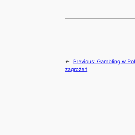
←
Previous:
Gambling w Pol
zagrożeń