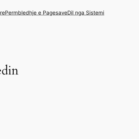
re
Permbledhje e Pagesave
Dil nga Sistemi
edin