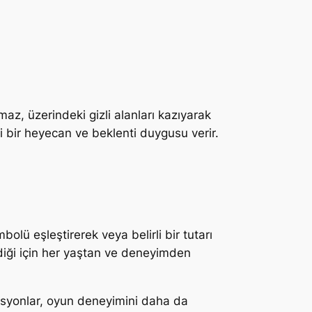
maz, üzerindeki gizli alanları kazıyarak
li bir heyecan ve beklenti duygusu verir.
lü eşleştirerek veya belirli bir tutarı
diği için her yaştan ve deneyimden
masyonlar, oyun deneyimini daha da