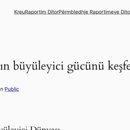
Kreu
Raportim Ditor
Përmbledhje Raportimeve Dito
nın büyüleyici gücünü keşf
in
Public
yüleyici Dünyası