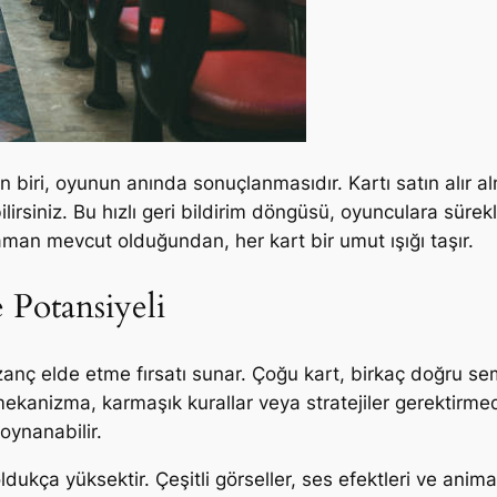
n biri, oyunun anında sonuçlanmasıdır. Kartı satın alır al
irsiniz. Bu hızlı geri bildirim döngüsü, oyunculara sürek
aman mevcut olduğundan, her kart bir umut ışığı taşır.
 Potansiyeli
anç elde etme fırsatı sunar. Çoğu kart, birkaç doğru sembo
mekanizma, karmaşık kurallar veya stratejiler gerektirme
oynanabilir.
ukça yüksektir. Çeşitli görseller, ses efektleri ve ani