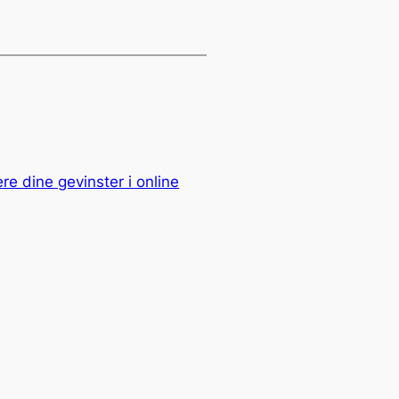
ere dine gevinster i online