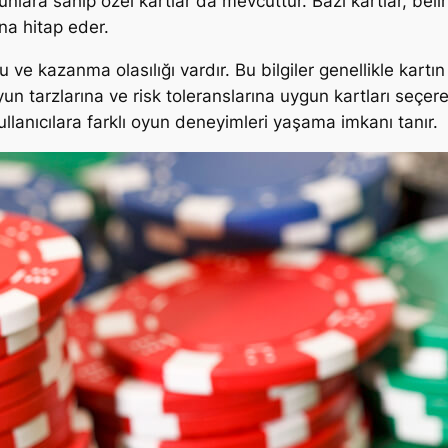
lara sahip özel kartlar da mevcuttur. Bazı kartlar, belir
ına hitap eder.
ve kazanma olasılığı vardır. Bu bilgiler genellikle kartı
oyun tarzlarına ve risk toleranslarına uygun kartları seçer
 kullanıcılara farklı oyun deneyimleri yaşama imkanı tanır.