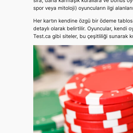
sıra, daha karmaşık kurallara ve bonus oyun
spor veya mitoloji) oyuncuların ilgi alanlar
Her kartın kendine özgü bir ödeme tablosu 
detaylı olarak belirtilir. Oyuncular, kendi 
Test.ca gibi siteler, bu çeşitliliği sunarak