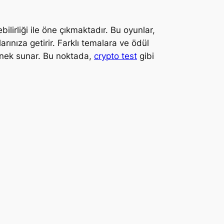
lirliği ile öne çıkmaktadır. Bu oyunlar,
ınıza getirir. Farklı temalara ve ödül
çenek sunar. Bu noktada,
crypto test
gibi