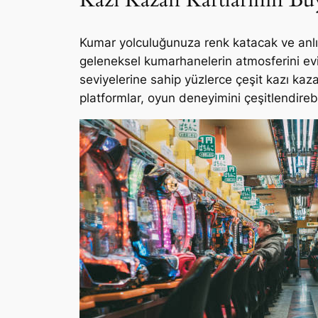
Kumar yolculuğunuza renk katacak ve anlık h
geleneksel kumarhanelerin atmosferini evi
seviyelerine sahip yüzlerce çeşit kazı ka
platformlar, oyun deneyimini çeşitlendirebil