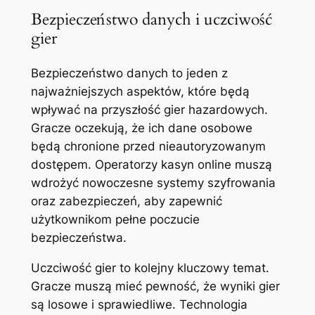
Bezpieczeństwo danych i uczciwość
gier
Bezpieczeństwo danych to jeden z
najważniejszych aspektów, które będą
wpływać na przyszłość gier hazardowych.
Gracze oczekują, że ich dane osobowe
będą chronione przed nieautoryzowanym
dostępem. Operatorzy kasyn online muszą
wdrożyć nowoczesne systemy szyfrowania
oraz zabezpieczeń, aby zapewnić
użytkownikom pełne poczucie
bezpieczeństwa.
Uczciwość gier to kolejny kluczowy temat.
Gracze muszą mieć pewność, że wyniki gier
są losowe i sprawiedliwe. Technologia