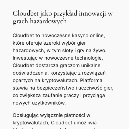
Cloudbet jako przykład innowacji w
grach hazardowych
Cloudbet to nowoczesne kasyno online,
które oferuje szeroki wybór gier
hazardowych, w tym sloty i gry na żywo.
Inwestując w nowoczesne technologie,
Cloudbet dostarcza graczom unikalne
doświadczenia, korzystając z rozwiązań
opartych na kryptowalutach. Platforma
stawia na bezpieczeństwo i uczciwość gier,
co zwiększa zaufanie graczy i przyciąga
nowych użytkowników.
Obsługując wyłącznie płatności w
kryptowalutach, Cloudbet umożliwia