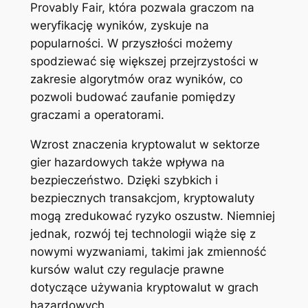
Provably Fair, która pozwala graczom na
weryfikację wyników, zyskuje na
popularności. W przyszłości możemy
spodziewać się większej przejrzystości w
zakresie algorytmów oraz wyników, co
pozwoli budować zaufanie pomiędzy
graczami a operatorami.
Wzrost znaczenia kryptowalut w sektorze
gier hazardowych także wpływa na
bezpieczeństwo. Dzięki szybkich i
bezpiecznych transakcjom, kryptowaluty
mogą zredukować ryzyko oszustw. Niemniej
jednak, rozwój tej technologii wiąże się z
nowymi wyzwaniami, takimi jak zmienność
kursów walut czy regulacje prawne
dotyczące używania kryptowalut w grach
hazardowych.