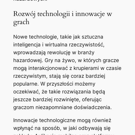
Rozwój technologii i innowacje w
grach
Nowe technologie, takie jak sztuczna
inteligencja i wirtualna rzeczywistość,
wprowadzają rewolucję w branży
hazardowej. Gry na żywo, w których gracze
mogą interakcjonować z krupierami w czasie
rzeczywistym, stają się coraz bardziej
popularne. W przyszłości możemy
oczekiwać, że takie rozwiązania będą
jeszcze bardziej rozwinięte, oferując
graczom niezapomniane doświadczenia.
Innowacje technologiczne mogą również
wpłynąć na sposób, w jaki odbywają się