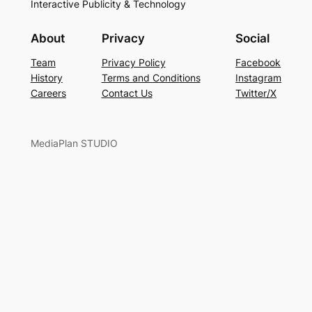
Interactive Publicity & Technology
About
Privacy
Social
Team
Privacy Policy
Facebook
History
Terms and Conditions
Instagram
Careers
Contact Us
Twitter/X
MediaPlan STUDIO