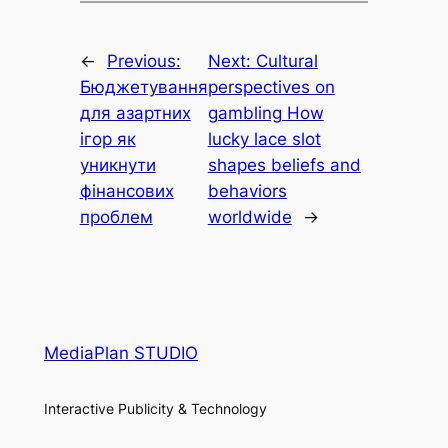
←
Previous:
Next:
Cultural
Бюджетування
perspectives on
для азартних
gambling How
ігор як
lucky lace slot
уникнути
shapes beliefs and
фінансових
behaviors
проблем
worldwide
→
MediaPlan STUDIO
Interactive Publicity & Technology