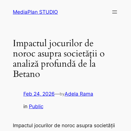
Skip
MediaPlan STUDIO
to
content
Impactul jocurilor de
noroc asupra societății o
analiză profundă de la
Betano
Feb 24, 2026
—
Adela Rama
by
in
Public
Impactul jocurilor de noroc asupra societății