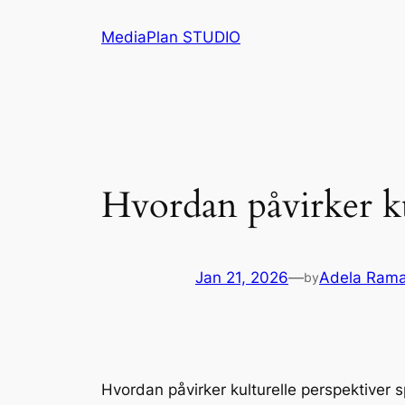
Skip
MediaPlan STUDIO
to
content
Hvordan påvirker ku
Jan 21, 2026
—
Adela Ram
by
Hvordan påvirker kulturelle perspektiver 