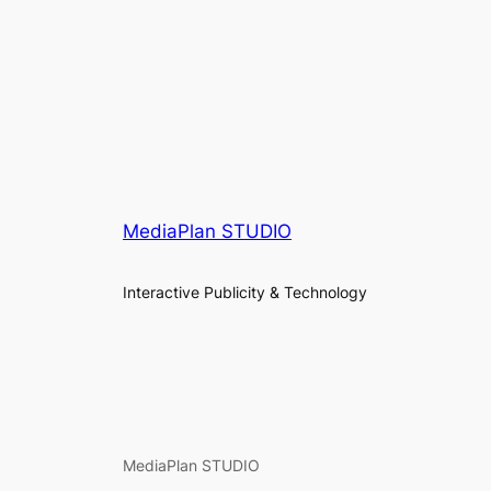
MediaPlan STUDIO
Interactive Publicity & Technology
MediaPlan STUDIO