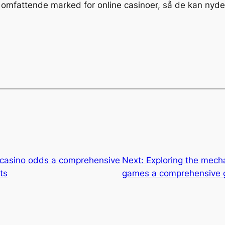
det omfattende marked for online casinoer, så de kan nyd
casino odds a comprehensive
Next:
Exploring the mech
ts
games a comprehensive 