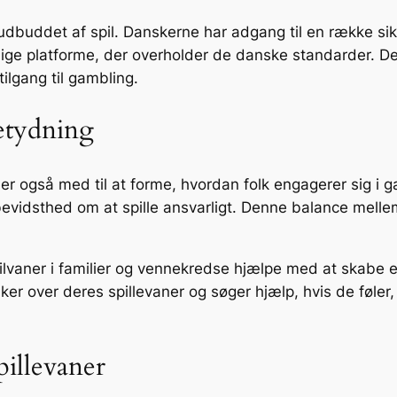
dbuddet af spil. Danskerne har adgang til en række sikre
ge platforme, der overholder de danske standarder. Dette
ilgang til gambling.
etydning
er også med til at forme, hvordan folk engagerer sig i 
 bevidsthed om at spille ansvarligt. Denne balance mell
lvaner i familier og vennekredse hjælpe med at skabe en
ænker over deres spillevaner og søger hjælp, hvis de føler
pillevaner