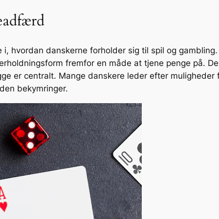
leadfærd
le i, hvordan danskerne forholder sig til spil og gamblin
derholdningsform fremfor en måde at tjene penge på. Den
ge er centralt. Mange danskere leder efter muligheder fo
uden bekymringer.