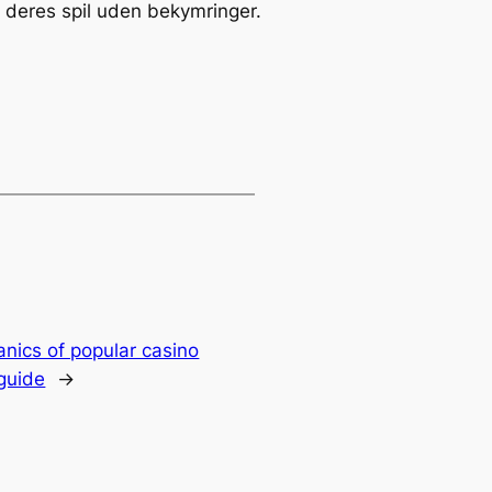
e deres spil uden bekymringer.
anics of popular casino
guide
→