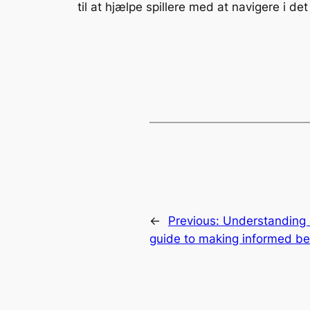
til at hjælpe spillere med at navigere i 
←
Previous:
Understanding 
guide to making informed be