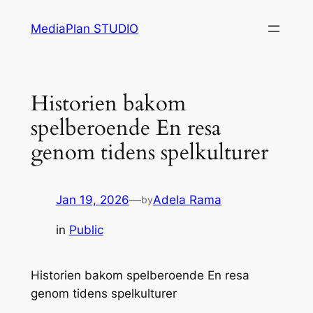
Skip
MediaPlan STUDIO
to
content
Historien bakom
spelberoende En resa
genom tidens spelkulturer
Jan 19, 2026
—
Adela Rama
by
in
Public
Historien bakom spelberoende En resa
genom tidens spelkulturer