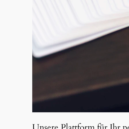
Unsere Plattform für Ihr pe