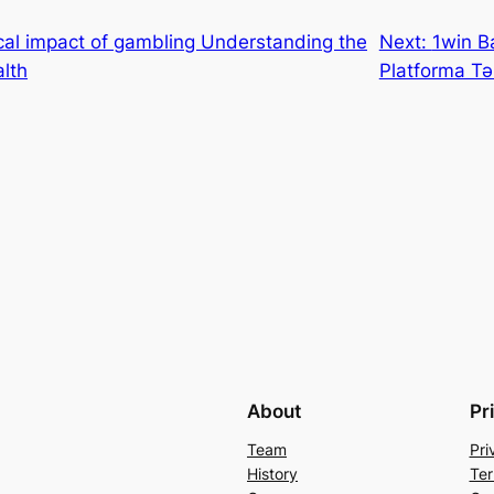
cal impact of gambling Understanding the
Next:
1win B
alth
Platforma Təh
About
Pr
Team
Pri
History
Ter