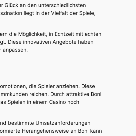
hr Glück an den unterschiedlichsten
ation liegt in der Vielfalt der Spiele,
n die Möglichkeit, in Echtzeit mit echten
ngt. Diese innovativen Angebote haben
er anpassen.
omotionen, die Spieler anziehen. Diese
ammkunden reichen. Durch attraktive Boni
as Spielen in einem Casino noch
t sind bestimmte Umsatzanforderungen
formierte Herangehensweise an Boni kann