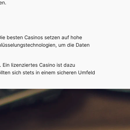
en.
 Die besten Casinos setzen auf hohe
hlüsselungstechnologien, um die Daten
. Ein lizenziertes Casino ist dazu
llten sich stets in einem sicheren Umfeld