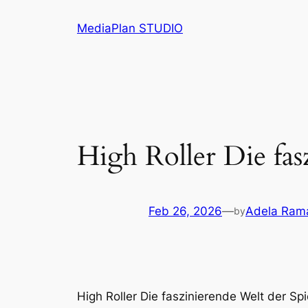
Skip
MediaPlan STUDIO
to
content
High Roller Die fas
Feb 26, 2026
—
Adela Ram
by
High Roller Die faszinierende Welt der Sp