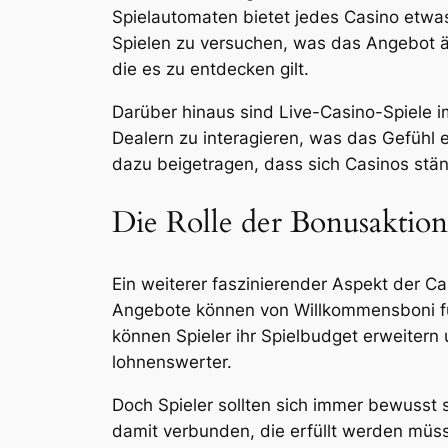
Spielautomaten bietet jedes Casino etwas
Spielen zu versuchen, was das Angebot äuß
die es zu entdecken gilt.
Darüber hinaus sind Live-Casino-Spiele im
Dealern zu interagieren, was das Gefühl 
dazu beigetragen, dass sich Casinos stän
Die Rolle der Bonusaktio
Ein weiterer faszinierender Aspekt der C
Angebote können von Willkommensboni für
können Spieler ihr Spielbudget erweiter
lohnenswerter.
Doch Spieler sollten sich immer bewusst
damit verbunden, die erfüllt werden müs