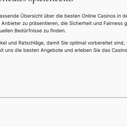
fassende Übersicht über die besten Online Casinos in de
Anbieter zu präsentieren, die Sicherheit und Fairness ga
duellen Bedürfnisse zu finden.
ikel und Ratschläge, damit Sie optimal vorbereitet sind,
it uns die besten Angebote und erleben Sie das Casino