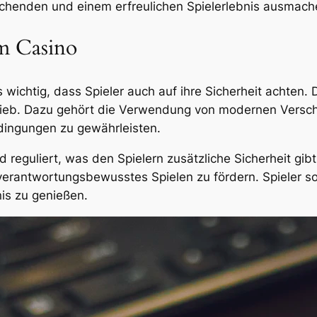
chenden und einem erfreulichen Spielerlebnis ausmach
im Casino
 wichtig, dass Spieler auch auf ihre Sicherheit achten.
trieb. Dazu gehört die Verwendung von modernen Versc
edingungen zu gewährleisten.
d reguliert, was den Spielern zusätzliche Sicherheit gibt
 verantwortungsbewusstes Spielen zu fördern. Spieler so
is zu genießen.