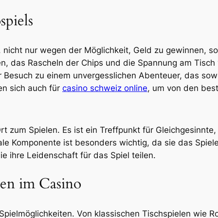
spiels
an, nicht nur wegen der Möglichkeit, Geld zu gewinnen, 
, das Rascheln der Chips und die Spannung am Tisch ver
der Besuch zu einem unvergesslichen Abenteuer, das sowo
den sich auch für
casino schweiz online
, um von den best
 Ort zum Spielen. Es ist ein Treffpunkt für Gleichgesinn
e Komponente ist besonders wichtig, da sie das Spieler
 ihre Leidenschaft für das Spiel teilen.
ten im Casino
 Spielmöglichkeiten. Von klassischen Tischspielen wie R