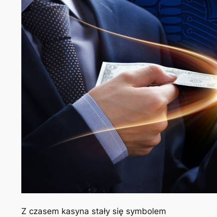
Z czasem kasyna stały się symbolem