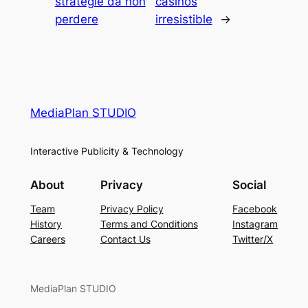
strategie da non
casinos
perdere
irresistible
→
MediaPlan STUDIO
Interactive Publicity & Technology
About
Privacy
Social
Team
Privacy Policy
Facebook
History
Terms and Conditions
Instagram
Careers
Contact Us
Twitter/X
MediaPlan STUDIO