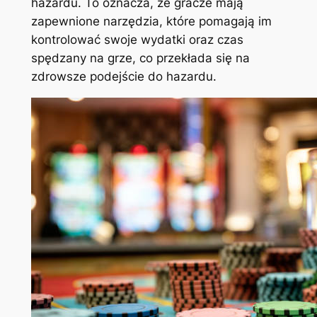
hazardu. To oznacza, że gracze mają
zapewnione narzędzia, które pomagają im
kontrolować swoje wydatki oraz czas
spędzany na grze, co przekłada się na
zdrowsze podejście do hazardu.