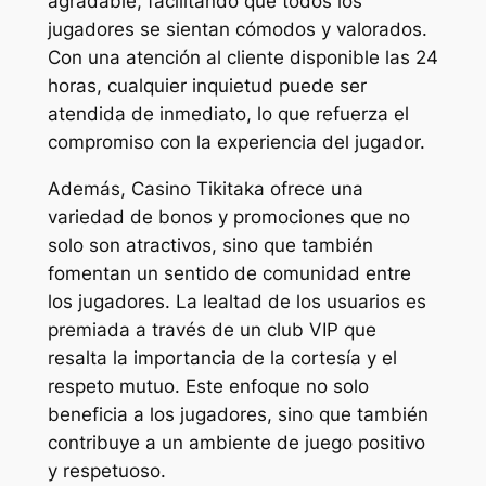
agradable, facilitando que todos los
jugadores se sientan cómodos y valorados.
Con una atención al cliente disponible las 24
horas, cualquier inquietud puede ser
atendida de inmediato, lo que refuerza el
compromiso con la experiencia del jugador.
Además, Casino Tikitaka ofrece una
variedad de bonos y promociones que no
solo son atractivos, sino que también
fomentan un sentido de comunidad entre
los jugadores. La lealtad de los usuarios es
premiada a través de un club VIP que
resalta la importancia de la cortesía y el
respeto mutuo. Este enfoque no solo
beneficia a los jugadores, sino que también
contribuye a un ambiente de juego positivo
y respetuoso.