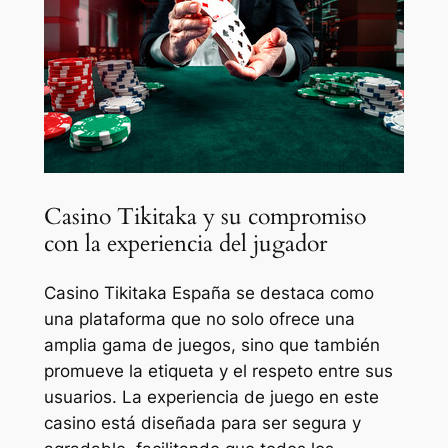
Casino Tikitaka y su compromiso
con la experiencia del jugador
Casino Tikitaka España se destaca como
una plataforma que no solo ofrece una
amplia gama de juegos, sino que también
promueve la etiqueta y el respeto entre sus
usuarios. La experiencia de juego en este
casino está diseñada para ser segura y