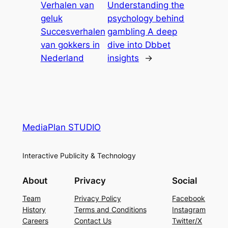
Verhalen van
Understanding the
geluk
psychology behind
Succesverhalen
gambling A deep
van gokkers in
dive into Dbbet
Nederland
insights
→
MediaPlan STUDIO
Interactive Publicity & Technology
About
Privacy
Social
Team
Privacy Policy
Facebook
History
Terms and Conditions
Instagram
Careers
Contact Us
Twitter/X