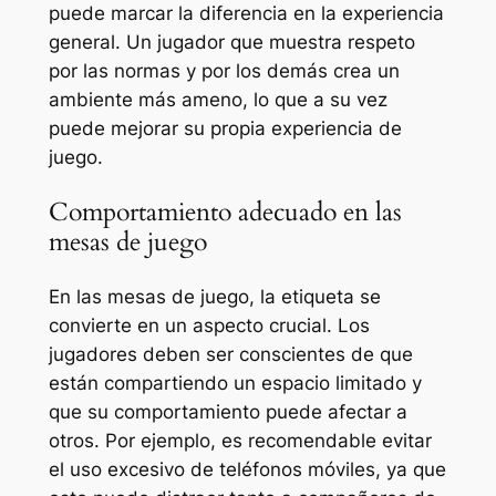
puede marcar la diferencia en la experiencia
general. Un jugador que muestra respeto
por las normas y por los demás crea un
ambiente más ameno, lo que a su vez
puede mejorar su propia experiencia de
juego.
Comportamiento adecuado en las
mesas de juego
En las mesas de juego, la etiqueta se
convierte en un aspecto crucial. Los
jugadores deben ser conscientes de que
están compartiendo un espacio limitado y
que su comportamiento puede afectar a
otros. Por ejemplo, es recomendable evitar
el uso excesivo de teléfonos móviles, ya que