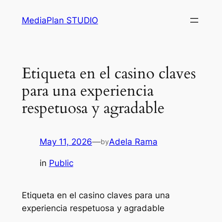
Skip
MediaPlan STUDIO
to
content
Etiqueta en el casino claves
para una experiencia
respetuosa y agradable
May 11, 2026
—
Adela Rama
by
in
Public
Etiqueta en el casino claves para una
experiencia respetuosa y agradable