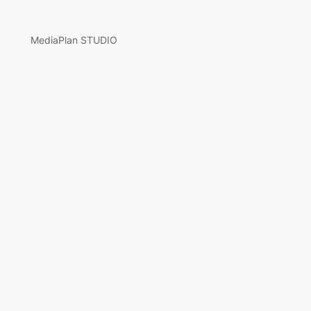
MediaPlan STUDIO