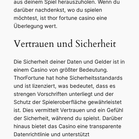
aus deinem Spiel herauszuholen. Wenn du
darüber nachdenkst, wo du spielen
möchtest, ist thor fortune casino eine
Überlegung wert.
Vertrauen und Sicherheit
Die Sicherheit deiner Daten und Gelder ist in
einem Casino von größter Bedeutung.
ThorFortune hat hohe Sicherheitsstandards
und ist lizenziert, was bedeutet, dass es
strengen Vorschriften unterliegt und der
Schutz der Spieleroberfläche gewährleistet
ist. Dies vermittelt Vertrauen und ein Gefühl
der Sicherheit, während du spielst. Darüber
hinaus bietet das Casino eine transparente
Datenrichtlinie und unterstützt