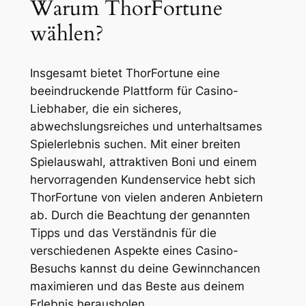
Warum ThorFortune
wählen?
Insgesamt bietet ThorFortune eine
beeindruckende Plattform für Casino-
Liebhaber, die ein sicheres,
abwechslungsreiches und unterhaltsames
Spielerlebnis suchen. Mit einer breiten
Spielauswahl, attraktiven Boni und einem
hervorragenden Kundenservice hebt sich
ThorFortune von vielen anderen Anbietern
ab. Durch die Beachtung der genannten
Tipps und das Verständnis für die
verschiedenen Aspekte eines Casino-
Besuchs kannst du deine Gewinnchancen
maximieren und das Beste aus deinem
Erlebnis herausholen.