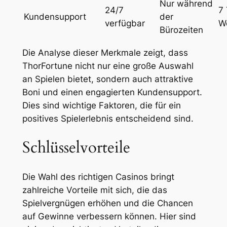
Nur während
24/7
7 
Kundensupport
der
verfügbar
W
Bürozeiten
Die Analyse dieser Merkmale zeigt, dass
ThorFortune nicht nur eine große Auswahl
an Spielen bietet, sondern auch attraktive
Boni und einen engagierten Kundensupport.
Dies sind wichtige Faktoren, die für ein
positives Spielerlebnis entscheidend sind.
Schlüsselvorteile
Die Wahl des richtigen Casinos bringt
zahlreiche Vorteile mit sich, die das
Spielvergnügen erhöhen und die Chancen
auf Gewinne verbessern können. Hier sind