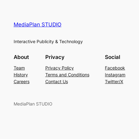
MediaPlan STUDIO
Interactive Publicity & Technology
About
Privacy
Social
Team
Privacy Policy
Facebook
History
Terms and Conditions
Instagram
Careers
Contact Us
Twitter/X
MediaPlan STUDIO