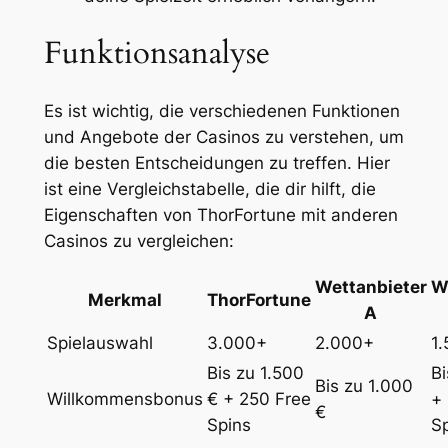
Funktionsanalyse
Es ist wichtig, die verschiedenen Funktionen
und Angebote der Casinos zu verstehen, um
die besten Entscheidungen zu treffen. Hier
ist eine Vergleichstabelle, die dir hilft, die
Eigenschaften von ThorFortune mit anderen
Casinos zu vergleichen:
Wettanbieter
W
Merkmal
ThorFortune
A
Spielauswahl
3.000+
2.000+
1
Bis zu 1.500
Bi
Bis zu 1.000
Willkommensbonus
€ + 250 Free
+
€
Spins
S