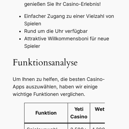
genießen Sie Ihr Casino-Erlebnis!
Einfacher Zugang zu einer Vielzahl von
Spielen
Rund um die Uhr verfügbar
Attraktive Willkommensboni für neue
Spieler
Funktionsanalyse
Um Ihnen zu helfen, die besten Casino-
Apps auszuwählen, haben wir einige
wichtige Funktionen verglichen.
Yeti
Wettanbieter
Funktion
Casino
A