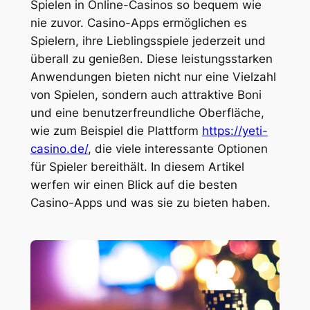
Spielen in Online-Casinos so bequem wie
nie zuvor. Casino-Apps ermöglichen es
Spielern, ihre Lieblingsspiele jederzeit und
überall zu genießen. Diese leistungsstarken
Anwendungen bieten nicht nur eine Vielzahl
von Spielen, sondern auch attraktive Boni
und eine benutzerfreundliche Oberfläche,
wie zum Beispiel die Plattform
https://yeti-
casino.de/
, die viele interessante Optionen
für Spieler bereithält. In diesem Artikel
werfen wir einen Blick auf die besten
Casino-Apps und was sie zu bieten haben.