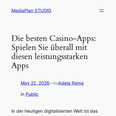
Skip
MediaPlan STUDIO
to
content
Die besten Casino-Apps:
Spielen Sie überall mit
diesen leistungsstarken
Apps
May 22, 2026
—
Adela Rama
by
in
Public
In der heutigen digitalisierten Welt ist das