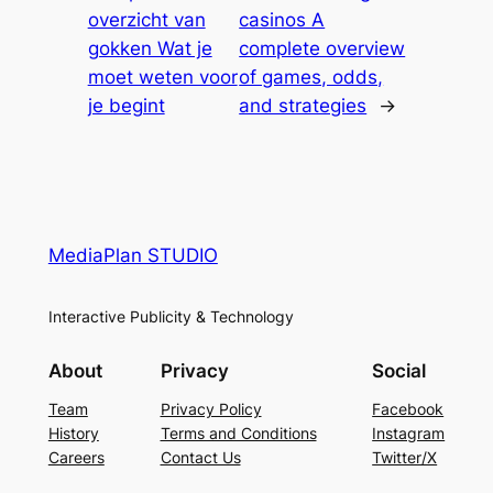
overzicht van
casinos A
gokken Wat je
complete overview
moet weten voor
of games, odds,
je begint
and strategies
→
MediaPlan STUDIO
Interactive Publicity & Technology
About
Privacy
Social
Team
Privacy Policy
Facebook
History
Terms and Conditions
Instagram
Careers
Contact Us
Twitter/X