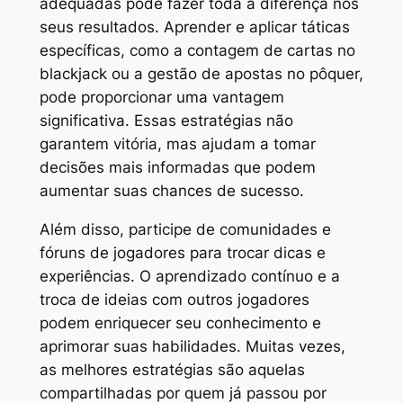
adequadas pode fazer toda a diferença nos
seus resultados. Aprender e aplicar táticas
específicas, como a contagem de cartas no
blackjack ou a gestão de apostas no pôquer,
pode proporcionar uma vantagem
significativa. Essas estratégias não
garantem vitória, mas ajudam a tomar
decisões mais informadas que podem
aumentar suas chances de sucesso.
Além disso, participe de comunidades e
fóruns de jogadores para trocar dicas e
experiências. O aprendizado contínuo e a
troca de ideias com outros jogadores
podem enriquecer seu conhecimento e
aprimorar suas habilidades. Muitas vezes,
as melhores estratégias são aquelas
compartilhadas por quem já passou por