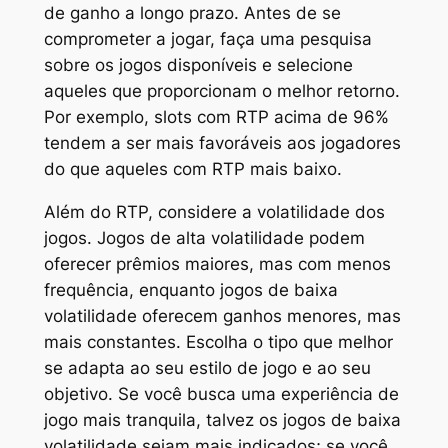
de ganho a longo prazo. Antes de se
comprometer a jogar, faça uma pesquisa
sobre os jogos disponíveis e selecione
aqueles que proporcionam o melhor retorno.
Por exemplo, slots com RTP acima de 96%
tendem a ser mais favoráveis aos jogadores
do que aqueles com RTP mais baixo.
Além do RTP, considere a volatilidade dos
jogos. Jogos de alta volatilidade podem
oferecer prêmios maiores, mas com menos
frequência, enquanto jogos de baixa
volatilidade oferecem ganhos menores, mas
mais constantes. Escolha o tipo que melhor
se adapta ao seu estilo de jogo e ao seu
objetivo. Se você busca uma experiência de
jogo mais tranquila, talvez os jogos de baixa
volatilidade sejam mais indicados; se você