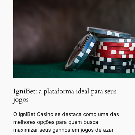
IgniBet: a plataforma ideal para seus
jogos
O IgniBet Casino se destaca como uma das
melhores opções para quem busca
maximizar seus ganhos em jogos de azar