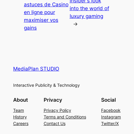
insider's look
astuces de Casino
into the world of
en ligne pour
luxury gaming
maximiser vos
→
gains
MediaPlan STUDIO
Interactive Publicity & Technology
About
Privacy
Social
Team
Privacy Policy
Facebook
History
Terms and Conditions
Instagram
Careers
Contact Us
Twitter/X