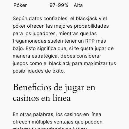
Póker
97-99%
Alta
Según datos confiables, el blackjack y el
póker ofrecen las mejores probabilidades
para los jugadores, mientras que las
tragamonedas suelen tener un RTP más
bajo. Esto significa que, si te gusta jugar de
manera estratégica, debes considerar
juegos como el blackjack para maximizar tus
posibilidades de éxito.
Beneficios de jugar en
casinos en línea
En otras palabras, los casinos en línea
ofrecen múltiples ventajas que pueden