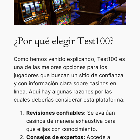
¿Por qué elegir Test100?
Como hemos venido explicando, Test100 es
una de las mejores opciones para los
jugadores que buscan un sitio de confianza
y con información clara sobre casinos en
línea. Aquí hay algunas razones por las
cuales deberías considerar esta plataforma:
Revisiones confiables:
Se evalúan
casinos de manera exhaustiva para
que elijas con conocimiento.
Consejos de expertos:
Accede a