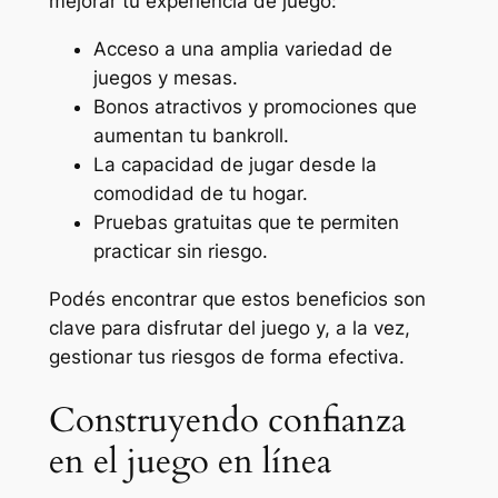
mejorar tu experiencia de juego:
Acceso a una amplia variedad de
juegos y mesas.
Bonos atractivos y promociones que
aumentan tu bankroll.
La capacidad de jugar desde la
comodidad de tu hogar.
Pruebas gratuitas que te permiten
practicar sin riesgo.
Podés encontrar que estos beneficios son
clave para disfrutar del juego y, a la vez,
gestionar tus riesgos de forma efectiva.
Construyendo confianza
en el juego en línea