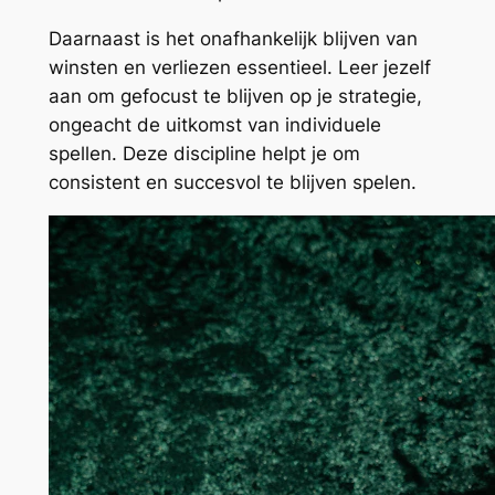
Daarnaast is het onafhankelijk blijven van
winsten en verliezen essentieel. Leer jezelf
aan om gefocust te blijven op je strategie,
ongeacht de uitkomst van individuele
spellen. Deze discipline helpt je om
consistent en succesvol te blijven spelen.