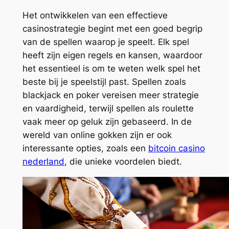
Het ontwikkelen van een effectieve
casinostrategie begint met een goed begrip
van de spellen waarop je speelt. Elk spel
heeft zijn eigen regels en kansen, waardoor
het essentieel is om te weten welk spel het
beste bij je speelstijl past. Spellen zoals
blackjack en poker vereisen meer strategie
en vaardigheid, terwijl spellen als roulette
vaak meer op geluk zijn gebaseerd. In de
wereld van online gokken zijn er ook
interessante opties, zoals een
bitcoin casino
nederland
, die unieke voordelen biedt.