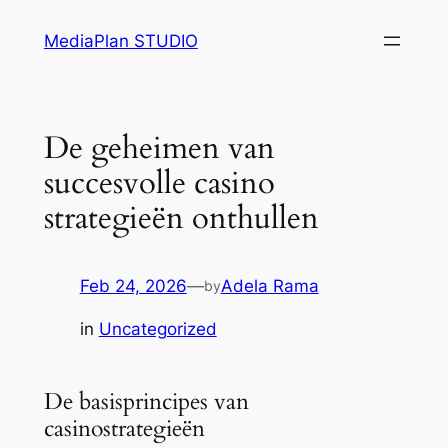
Skip
MediaPlan STUDIO
to
content
De geheimen van
succesvolle casino
strategieën onthullen
Feb 24, 2026
—
Adela Rama
by
in
Uncategorized
De basisprincipes van
casinostrategieën