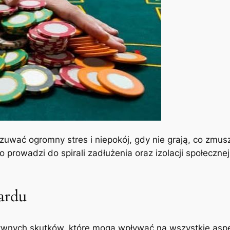
wać ogromny stres i niepokój, gdy nie grają, co zmus
o prowadzi do spirali zadłużenia oraz izolacji społecznej
zardu
ywnych skutków, które mogą wpływać na wszystkie aspe