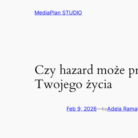
Skip
MediaPlan STUDIO
to
content
Czy hazard może pr
Twojego życia
Feb 9, 2026
—
Adela Rama
by