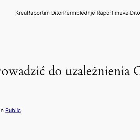
Kreu
Raportim Ditor
Përmbledhje Raportimeve Dito
owadzić do uzależnienia O
in
Public