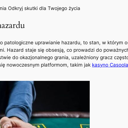
ia Odkryj skutki dla Twojego życia
hazardu
o patologiczne uprawianie hazardu, to stan, w którym o
. Hazard staje się obsesją, co prowadzi do poważnyc
twie do okazjonalnego grania, uzależniony gracz często
 się nowoczesnym platformom, takim jak
kasyno Casool