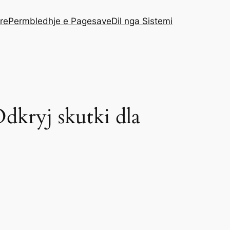
re
Permbledhje e Pagesave
Dil nga Sistemi
dkryj skutki dla