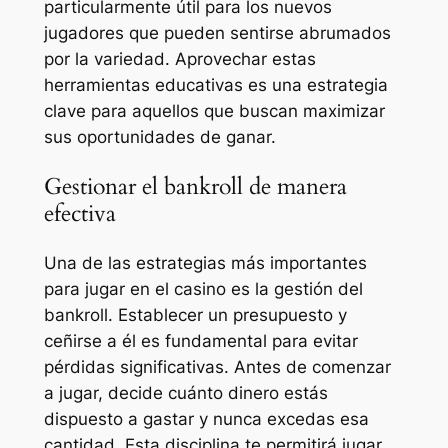
particularmente útil para los nuevos
jugadores que pueden sentirse abrumados
por la variedad. Aprovechar estas
herramientas educativas es una estrategia
clave para aquellos que buscan maximizar
sus oportunidades de ganar.
Gestionar el bankroll de manera
efectiva
Una de las estrategias más importantes
para jugar en el casino es la gestión del
bankroll. Establecer un presupuesto y
ceñirse a él es fundamental para evitar
pérdidas significativas. Antes de comenzar
a jugar, decide cuánto dinero estás
dispuesto a gastar y nunca excedas esa
cantidad. Esta disciplina te permitirá jugar