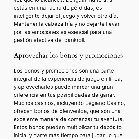
estás en una racha de pérdidas, es
inteligente dejar el juego y volver otro día.
Mantener la cabeza fría y no dejarte llevar
por las emociones es esencial para una
gestión efectiva del bankroll.
Aprovechar los bonos y promociones
Los bonos y promociones son una parte
integral de la experiencia de juego en línea,
y aprovecharlos puede marcar una gran
diferencia en tus posibilidades de ganar.
Muchos casinos, incluyendo Legiano Casino,
ofrecen bonos de bienvenida, que son una
excelente manera de comenzar tu aventura.
Estos bonos pueden multiplicar tu depósito
inicial y darte más tiempo para jugar, lo que