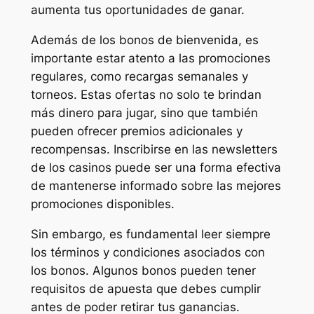
aumenta tus oportunidades de ganar.
Además de los bonos de bienvenida, es
importante estar atento a las promociones
regulares, como recargas semanales y
torneos. Estas ofertas no solo te brindan
más dinero para jugar, sino que también
pueden ofrecer premios adicionales y
recompensas. Inscribirse en las newsletters
de los casinos puede ser una forma efectiva
de mantenerse informado sobre las mejores
promociones disponibles.
Sin embargo, es fundamental leer siempre
los términos y condiciones asociados con
los bonos. Algunos bonos pueden tener
requisitos de apuesta que debes cumplir
antes de poder retirar tus ganancias.