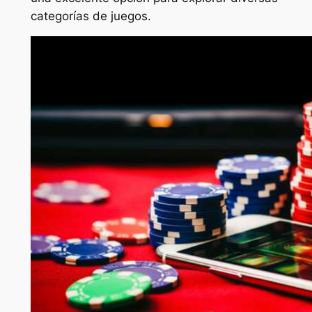
categorías de juegos.