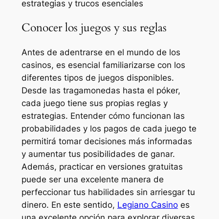
estrategias y trucos esenciales
Conocer los juegos y sus reglas
Antes de adentrarse en el mundo de los
casinos, es esencial familiarizarse con los
diferentes tipos de juegos disponibles.
Desde las tragamonedas hasta el póker,
cada juego tiene sus propias reglas y
estrategias. Entender cómo funcionan las
probabilidades y los pagos de cada juego te
permitirá tomar decisiones más informadas
y aumentar tus posibilidades de ganar.
Además, practicar en versiones gratuitas
puede ser una excelente manera de
perfeccionar tus habilidades sin arriesgar tu
dinero. En este sentido,
Legiano Casino
es
una excelente opción para explorar diversas