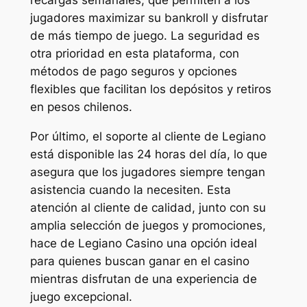
recargas semanales, que permiten a los
jugadores maximizar su bankroll y disfrutar
de más tiempo de juego. La seguridad es
otra prioridad en esta plataforma, con
métodos de pago seguros y opciones
flexibles que facilitan los depósitos y retiros
en pesos chilenos.
Por último, el soporte al cliente de Legiano
está disponible las 24 horas del día, lo que
asegura que los jugadores siempre tengan
asistencia cuando la necesiten. Esta
atención al cliente de calidad, junto con su
amplia selección de juegos y promociones,
hace de Legiano Casino una opción ideal
para quienes buscan ganar en el casino
mientras disfrutan de una experiencia de
juego excepcional.