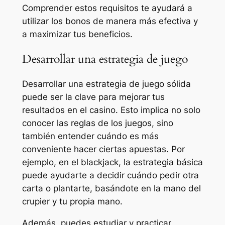
Comprender estos requisitos te ayudará a
utilizar los bonos de manera más efectiva y
a maximizar tus beneficios.
Desarrollar una estrategia de juego
Desarrollar una estrategia de juego sólida
puede ser la clave para mejorar tus
resultados en el casino. Esto implica no solo
conocer las reglas de los juegos, sino
también entender cuándo es más
conveniente hacer ciertas apuestas. Por
ejemplo, en el blackjack, la estrategia básica
puede ayudarte a decidir cuándo pedir otra
carta o plantarte, basándote en la mano del
crupier y tu propia mano.
Además, puedes estudiar y practicar