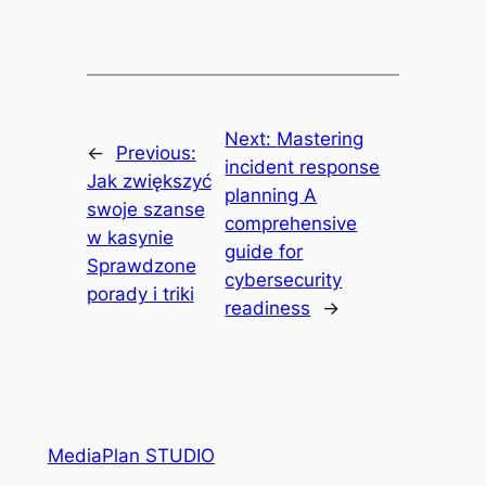
Next:
Mastering
←
Previous:
incident response
Jak zwiększyć
planning A
swoje szanse
comprehensive
w kasynie
guide for
Sprawdzone
cybersecurity
porady i triki
readiness
→
MediaPlan STUDIO